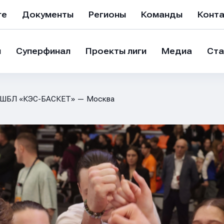
ге
Документы
Регионы
Команды
Конт
и
Суперфинал
Проекты лиги
Медиа
Ста
а ШБЛ «КЭС-БАСКЕТ» — Москва