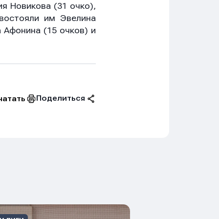
я Новикова (31 очко),
ивостояли им Эвелина
а Афонина (15 очков) и
Поделиться
чатать