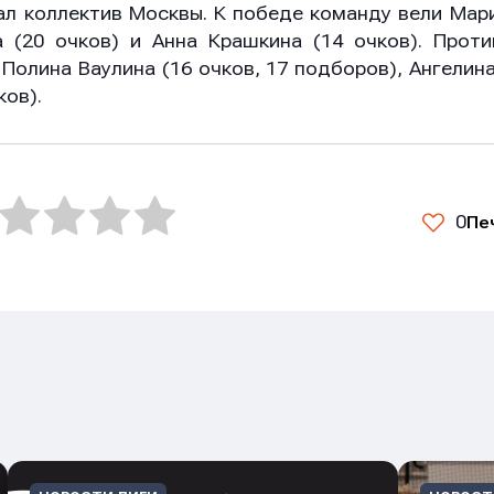
ал коллектив Москвы. К победе команду вели Мари
 (20 очков) и Анна Крашкина (14 очков). Прот
 Полина Ваулина (16 очков, 17 подборов), Ангелин
ков).
0
Пе
он
он
он
ение
ение
ение