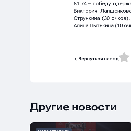
81:74 – победу одерж
Виктория Лапшенкова
Имя
Имя
Имя
Стрункина (30 очков),
Алина Пытькина (10 оч
E-mail
E-mail
E-mail
Вернуться назад
Телеф
Телеф
Телеф
Сообщ
Сообщ
Сообщ
Другие новости