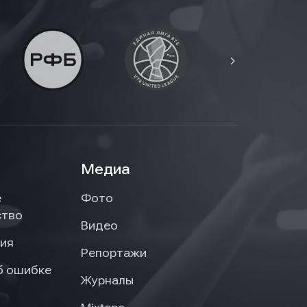
Медиа
е
Фото
ство
Видео
ия
Репортажи
б ошибке
Журналы