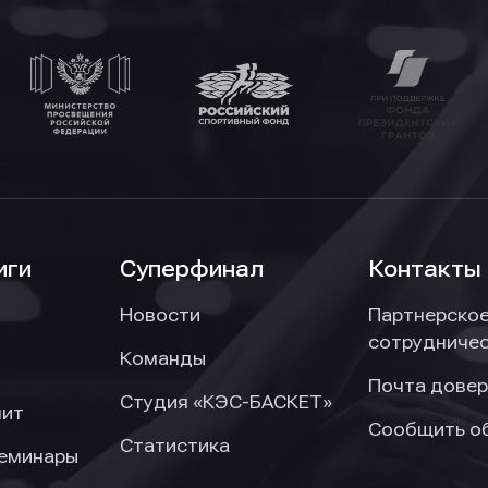
иги
Суперфинал
Контакты
Новости
Партнерско
сотрудниче
Команды
Почта довер
Студия «КЭС-БАСКЕТ»
нит
Сообщить о
Статистика
семинары