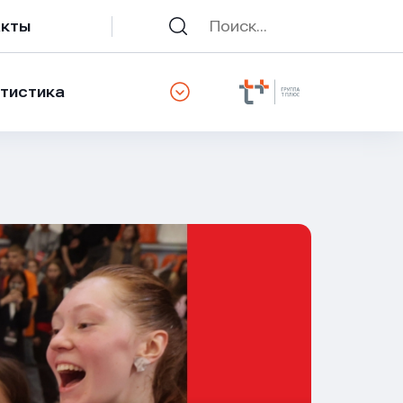
акты
тистика