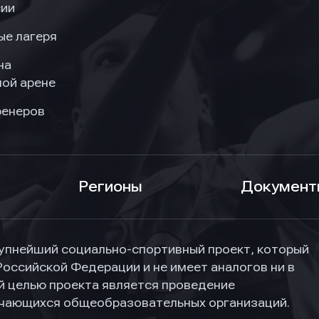
сии
ые лагеря
на
ой арене
ренеров
Регионы
Документ
упнейший социально-спортивный проект, который
Российской Федерации и не имеет аналогов ни в
ной целью проекта является проведение
учающихся общеобразовательных организаций.