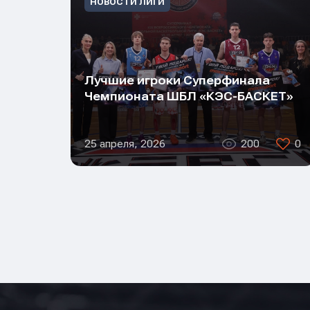
НОВОСТИ ЛИГИ
Лучшие игроки Суперфинала
Чемпионата ШБЛ «КЭС-БАСКЕТ»
25 апреля, 2026
200
0
Нажим
Нажим
Нажим
обраб
обраб
обраб