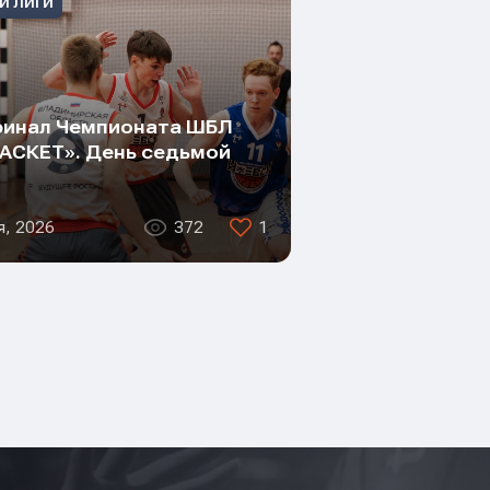
И ЛИГИ
инал Чемпионата ШБЛ
АСКЕТ». День седьмой
я, 2026
372
1