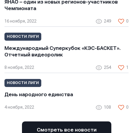
ЯНАО – один из новых регионов-участников
E-mail
E-mail
Чемпионата
E-mail
16 ноября, 2022
249
0
Телефон
Телефон
НОВОСТИ ЛИГИ
Телефон
Международный Суперкубок «КЭС-БАСКЕТ».
Отчетный видеоролик
Сообщение
Сообщение
8 ноября, 2022
254
1
Сообщение
НОВОСТИ ЛИГИ
День народного единства
4 ноября, 2022
108
0
Отправить
Отправить
Смотреть все новости