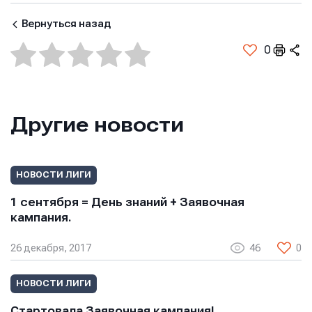
Вернуться назад
0
Другие новости
НОВОСТИ ЛИГИ
Имя
Имя
1 сентября = День знаний + Заявочная
Имя
кампания.
26 декабря, 2017
46
0
E-mail
E-mail
E-mail
НОВОСТИ ЛИГИ
Стартовала Заявочная кампания!