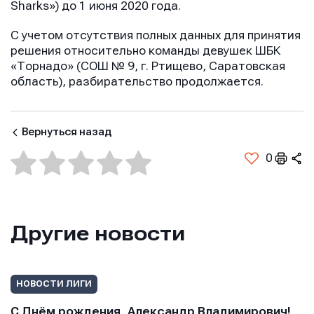
Sharks») до 1 июня 2020 года.
С учетом отсутствия полных данных для принятия
решения относительно команды девушек ШБК
«Торнадо» (СОШ № 9, г. Ртищево, Саратовская
область), разбирательство продолжается.
Отправить
Отправить
Вернуться назад
Отправить
0
Нажимая кнопку “Отправить”, вы соглашаетесь с
Нажимая кнопку “Отправить”, вы соглашаетесь с
Нажимая кнопку “Отправить”, вы соглашаетесь с
условиями обработки персональных данных
условиями обработки персональных данных
условиями обработки персональных данных
Другие новости
НОВОСТИ ЛИГИ
С Днём рождения, Александр Владимирович!