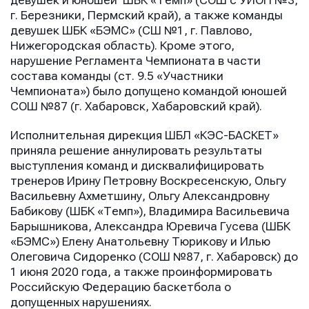
девушек и юношей ШБК «Темп» (СОШ с УИОП №3,
г. Березники, Пермский край), а также команды
девушек ШБК «БЭМС» (СШ №1, г. Павлово,
Нижегородская область). Кроме этого,
нарушение Регламента Чемпионата в части
состава команды (ст. 9.5 «Участники
Чемпионата») было допущено командой юношей
СОШ №87 (г. Хабаровск, Хабаровский край).
Исполнительная дирекция ШБЛ «КЭС-БАСКЕТ»
приняла решение аннулировать результаты
выступления команд и дисквалифицировать
тренеров Ирину Петровну Воскресенскую, Ольгу
Васильевну Ахметшину, Ольгу Александровну
Бабикову (ШБК «Темп»), Владимира Васильевича
Барышникова, Александра Юревича Гусева (ШБК
«БЭМС») Елену Анатольевну Тюрикову и Илью
Олеговича Сидоренко (СОШ №87, г. Хабаровск) до
1 июня 2020 года, а также проинформировать
Российскую Федерацию баскетбола о
допущенных нарушениях.