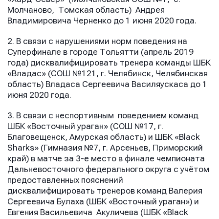
Молчаново, Томская область) Андрея
Владимировича Черненко до 1 июня 2020 года.
2. В связи с нарушениями норм поведения на
Суперфинале в городе Тольятти (апрель 2019
года) дисквалифицировать тренера команды ШБК
Имя
Имя
«Владас» (СОШ №121, г. Челябинск, Челябинская
Имя
область) Владаса Сергеевича Василяускаса до 1
июня 2020 года.
E-mail
E-mail
3. В связи с неспортивным поведением команд
E-mail
ШБК «Восточный ураган» (СОШ №17, г.
Благовещенск, Амурская область) и ШБК «Black
Sharks» (Гимназия №7, г. Арсеньев, Приморский
Телефон
Телефон
край) в матче за 3-е место в финале чемпионата
Телефон
Дальневосточного федерального округа с учётом
предоставленных пояснений
дисквалифицировать тренеров команд Валерия
Сообщение
Сообщение
Сергеевича Булаха (ШБК «Восточный ураган») и
Сообщение
Евгения Васильевича Акуличева (ШБК «Black