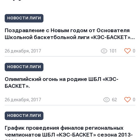
Имя
Имя
Имя
НОВОСТИ ЛИГИ
E-mail
E-mail
Поздравление с Новым годом от Основателя
E-mail
Школьной баскетбольной лиги «КЭС-БАСКЕТ»…
26 декабря, 2017
101
0
Телефон
Телефон
Телефон
НОВОСТИ ЛИГИ
Олимпийский огонь на родине ШБЛ «КЭС-
БАСКЕТ».
Сообщение
Сообщение
Сообщение
26 декабря, 2017
62
0
НОВОСТИ ЛИГИ
График проведения финалов региональных
чемпионатов ШБЛ «КЭС-БАСКЕТ» сезона 2013-