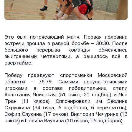
Отправить
Отправить
Отправить
Нажимая кнопку “Отправить”, вы соглашаетесь с
Нажимая кнопку “Отправить”, вы соглашаетесь с
Нажимая кнопку “Отправить”, вы соглашаетесь с
условиями обработки персональных данных
условиями обработки персональных данных
Это был потрясающий матч. Первая половина
условиями обработки персональных данных
встречи прошла в равной борьбе – 30:30. После
большого перерыва команды обменялись
выигранными четвертями, а решилось всё в
овертайме.
Победу празднуют спортсменки Московской
области – 76:79. Самыми результативными
игроками в составе победительниц стали
Анастасия Ясинская (51 очко, 21 подбор) и Яна
Тран (11 очков). Оппонировали им Эвелина
Стрункина (34 очка, 6 подборов, 6 перехватов),
София Слукина (17 очков), Виктория Чечурина (13
очков) и Полина Ваулина (10 очков, 16 подборов).