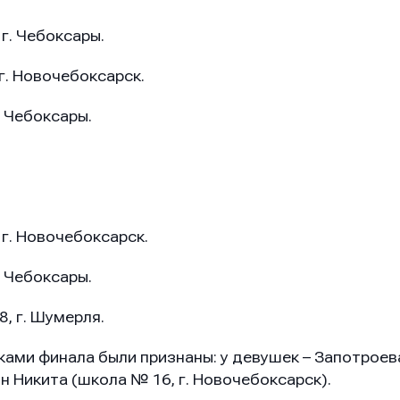
 г. Чебоксары.
 г. Новочебоксарск.
. Чебоксары.
 г. Новочебоксарск.
он
он
он
. Чебоксары.
8, г. Шумерля.
ение
ение
ение
ами финала были признаны: у девушек – Запотроев
ин Никита (школа № 16, г. Новочебоксарск).