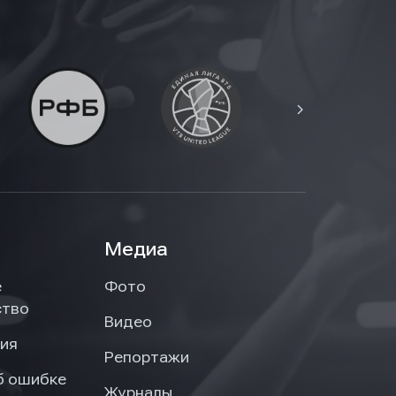
Медиа
е
Фото
ство
Видео
ия
Репортажи
б ошибке
Журналы