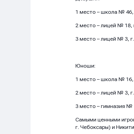
1 место – школа № 46,
Имя
Имя
Имя
2 место – лицей № 18,
3 место – лицей № 3, г
E-mail
E-mail
E-mail
Юноши:
1 место – школа № 16,
Телеф
Телеф
Телеф
2 место – лицей № 3, г
3 место – гимназия № 
Сообщ
Сообщ
Сообщ
Самыми ценными игрок
г. Чебоксары) и Никит