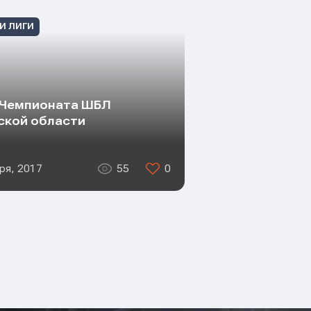
И ЛИГИ
 Чемпионата ШБЛ
кой области
ря, 2017
55
0