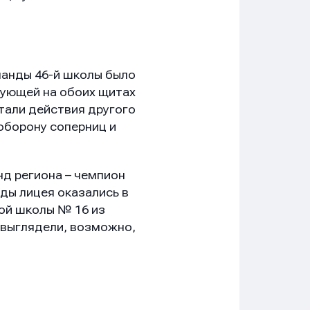
манды 46-й школы было
рующей на обоих щитах
тали действия другого
оборону соперниц и
нд региона – чемпион
ды лицея оказались в
дой школы № 16 из
 выглядели, возможно,