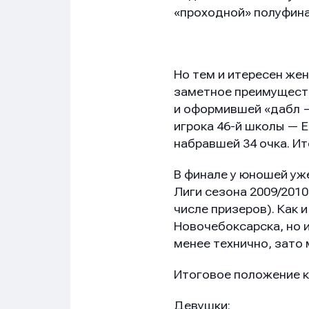
«проходной» полуфина
Но тем и итересен же
заметное преимуществ
и оформившей «дабл —
игрока 46-й школы — 
набравшей 34 очка. Ито
В финале у юношей уж
Лиги сезона 2009/2010 
числе призеров). Как
Новочебоксарска, но 
менее технично, зато 
Итоговое положение 
Девушки: