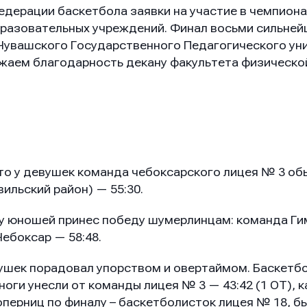
едерации баскетбола заявки на участие в чемпиона
разовательных учреждений. Финал восьми сильнейши
Чувашского Государственного Педагогического унив
ажаем благодарность декану факультета физическо
сто у девушек команда чебоксарского лицея № 3 об
ильский район) — 55:30.
 у юношей принес победу шумерлинцам: команда Г
ебоксар — 58:48.
ушек порадовал упорством и овертаймом. Баскетб
ноги унесли от команды лицея № 3 — 43:42 (1 ОТ), к
соперниц по финалу – баскетболисток лицея № 18, бы