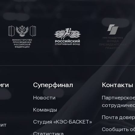
иги
Суперфинал
Контакты
Новости
Партнерско
сотрудниче
Команды
Почта довер
Студия «КЭС-БАСКЕТ»
нит
Сообщить о
Статистика