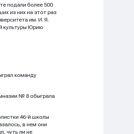
те подали более 500
х из них на этот раз
ерситета им. И. Я.
й культуры Юрию
ыграл команду
имназии № 8 обыграла
олистки 46-й школы
азалось, в нем они
л, чуть ли не