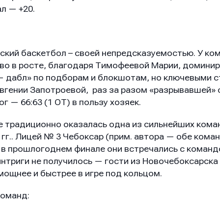
л — +20.
нский баскетбол – своей непредсказуемостью. У ко
о в росте, благодаря Тимофеевой Марии, домини
 дабл» по подборам и блокшотам, но ключевыми с
Евгении Запотроевой, раз за разом «разрывавшей» 
г — 66:63 (1 ОТ) в пользу хозяек.
е традиционно оказалась одна из сильнейших кома
гг.. Лицей № 3 Чебоксар (
прим. автора
— обе коман
 и в прошлогоднем финале они встречались с коман
интриги не получилось — гости из Новочебоксарска
мощнее и быстрее в игре под кольцом.
команд: