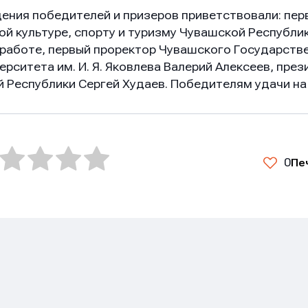
ения победителей и призеров приветствовали: пер
ой культуре, спорту и туризму Чувашской Республи
 работе, первый проректор Чувашского Государств
рситета им. И. Я. Яковлева Валерий Алексеев, пре
 Республики Сергей Худаев. Победителям удачи на
Отправить
Отправить
Отправить
0
Пе
ая кнопку “Отправить”, вы соглашаетесь с
ая кнопку “Отправить”, вы соглашаетесь с
ая кнопку “Отправить”, вы соглашаетесь с
условиями
условиями
условиями
отки персональных данных
отки персональных данных
отки персональных данных