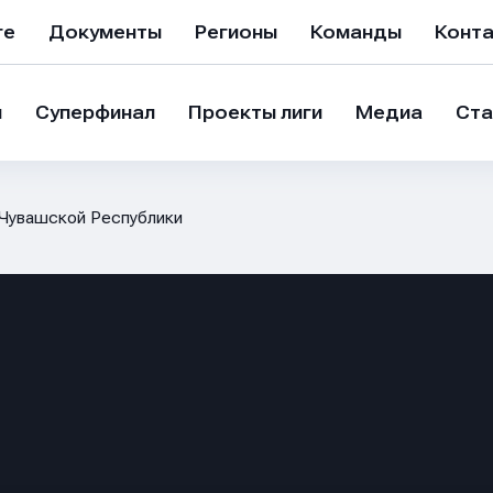
ге
Документы
Регионы
Команды
Конт
и
Суперфинал
Проекты лиги
Медиа
Ста
Чувашской Республики