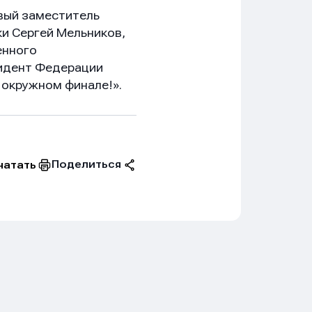
вый заместитель
ки Сергей Мельников,
енного
зидент Федерации
 окружном финале!».
Поделиться
чатать