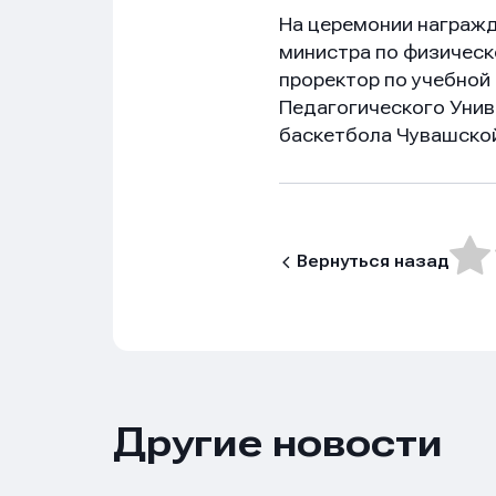
На церемонии награжд
министра по физическ
проректор по учебной
Педагогического Униве
баскетбола Чувашской
Вернуться назад
Нажим
Нажим
Нажим
обраб
обраб
обраб
Другие новости