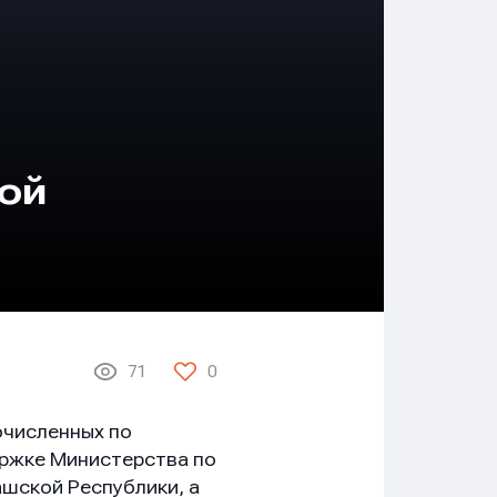
ой
71
0
очисленных по
ержке Министерства по
ашской Республики, а