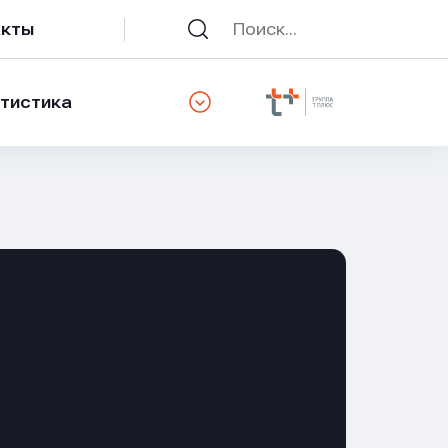
акты
тистика