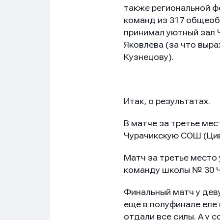
также региональной ф
команд из 317 общеоб
принимал уютный зал 
Яковлева (за что выр
Кузнецову).
Итак, о результатах.
В матче за третье ме
Чурачикскую СОШ (Цив
Матч за третье место
команду школы № 30 Ч
Финальный матч у дев
еще в полуфинале еле 
отдали все силы. А у 