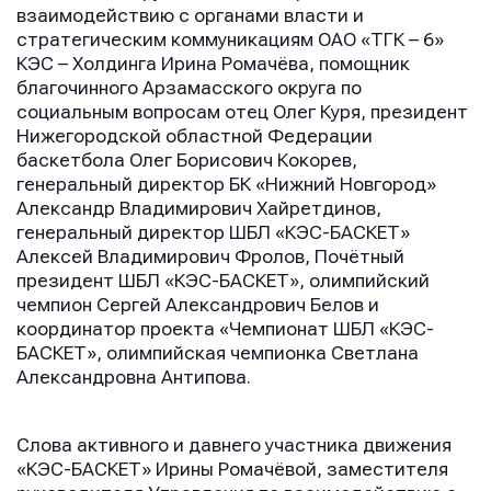
взаимодействию с органами власти и
стратегическим коммуникациям ОАО «ТГК – 6»
КЭС – Холдинга Ирина Ромачёва, помощник
благочинного Арзамасского округа по
социальным вопросам отец Олег Куря, президент
Нижегородской областной Федерации
баскетбола Олег Борисович Кокорев,
Имя
Имя
генеральный директор БК «Нижний Новгород»
Имя
Александр Владимирович Хайретдинов,
генеральный директор ШБЛ «КЭС-БАСКЕТ»
Алексей Владимирович Фролов, Почётный
E-mail
E-mail
президент ШБЛ «КЭС-БАСКЕТ», олимпийский
E-mail
чемпион Сергей Александрович Белов и
координатор проекта «Чемпионат ШБЛ «КЭС-
БАСКЕТ», олимпийская чемпионка Светлана
Телефон
Телефон
Александровна Антипова.
Телефон
Слова активного и давнего участника движения
«КЭС-БАСКЕТ» Ирины Ромачёвой, заместителя
Сообщение
Сообщение