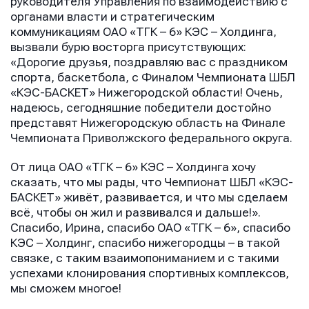
руководителя Управления по взаимодействию с
Сообщение
органами власти и стратегическим
коммуникациям ОАО «ТГК – 6» КЭС – Холдинга,
вызвали бурю восторга присутствующих:
«Дорогие друзья, поздравляю вас с праздником
спорта, баскетбола, с Финалом Чемпионата ШБЛ
«КЭС-БАСКЕТ» Нижегородской области! Очень,
надеюсь, сегодняшние победители достойно
представят Нижегородскую область на Финале
Чемпионата Приволжского федерального округа.
Отправить
Отправить
Отправить
От лица ОАО «ТГК – 6» КЭС – Холдинга хочу
Нажимая кнопку “Отправить”, вы соглашаетесь с
Нажимая кнопку “Отправить”, вы соглашаетесь с
сказать, что мы рады, что Чемпионат ШБЛ «КЭС-
Нажимая кнопку “Отправить”, вы соглашаетесь с
условиями обработки персональных данных
условиями обработки персональных данных
БАСКЕТ» живёт, развивается, и что мы сделаем
условиями обработки персональных данных
всё, чтобы он жил и развивался и дальше!».
Спасибо, Ирина, спасибо ОАО «ТГК – 6», спасибо
КЭС – Холдинг, спасибо нижегородцы – в такой
связке, с таким взаимопониманием и с такими
успехами клонирования спортивных комплексов,
мы сможем многое!