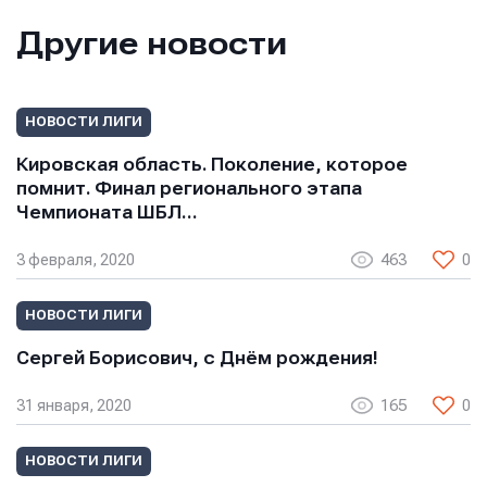
Имя
Имя
Имя
Другие новости
E-mail
E-mail
НОВОСТИ ЛИГИ
E-mail
Кировская область. Поколение, которое
помнит. Финал регионального этапа
Телефон
Телефон
Чемпионата ШБЛ…
Телефон
3 февраля, 2020
463
0
Сообщение
Сообщение
НОВОСТИ ЛИГИ
Сообщение
Сергей Борисович, с Днём рождения!
31 января, 2020
165
0
НОВОСТИ ЛИГИ