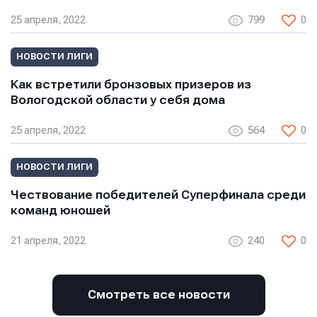
E-mail
E-mail
25 апреля, 2022
799
0
E-mail
НОВОСТИ ЛИГИ
Телефон
Телефон
Как встретили бронзовых призеров из
Телефон
Вологодской области у себя дома
25 апреля, 2022
564
0
Сообщение
Сообщение
Сообщение
НОВОСТИ ЛИГИ
Чествование победителей Суперфинала среди
команд юношей
21 апреля, 2022
240
0
Смотреть все новости
Отправить
Отправить
Отправить