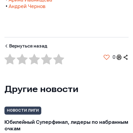
•​​​​​​​
Андрей Чернов
Вернуться назад
0
Другие новости
Имя
Имя
НОВОСТИ ЛИГИ
Имя
Юбилейный Суперфинал, лидеры по набранным
очкам