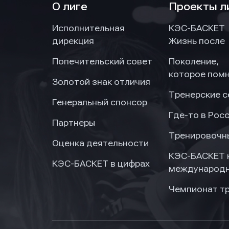
О лиге
Проекты л
Исполнительная
КЭС-БАСКЕТ
дирекция
Жизнь после
Попечительский совет
Поколение,
которое пом
Золотой знак отличия
Тренерские 
Генеральный спонсор
Где-то в Рос
Партнеры
Тренировочн
Оценка деятельности
КЭС-БАСКЕТ 
КЭС-БАСКЕТ в цифрах
международн
Чемпионат т