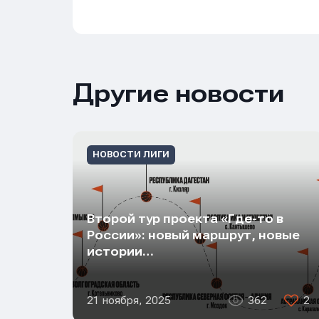
E-mail
E-mail
E-mail
Другие новости
Телеф
Телеф
Телеф
НОВОСТИ ЛИГИ
Сообщ
Сообщ
Сообщ
Второй тур проекта «Где-то в
России»: новый маршрут, новые
истории…
21 ноября, 2025
362
2