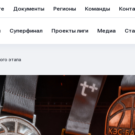
ге
Документы
Регионы
Команды
Конт
и
Суперфинал
Проекты лиги
Медиа
Ста
ого этапа