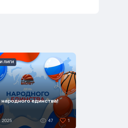
И ЛИГИ
 народного единства!
, 2025
47
1