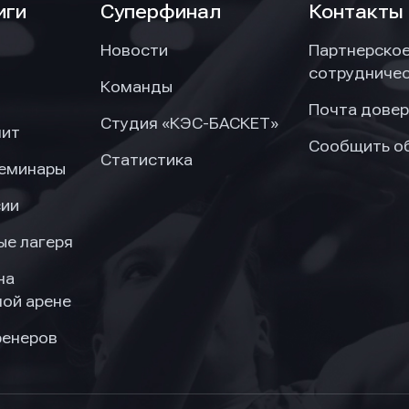
иги
Суперфинал
Контакты
Новости
Партнерско
сотрудниче
Команды
Почта довер
Студия «КЭС-БАСКЕТ»
нит
Сообщить о
Статистика
семинары
сии
ые лагеря
на
ой арене
ренеров