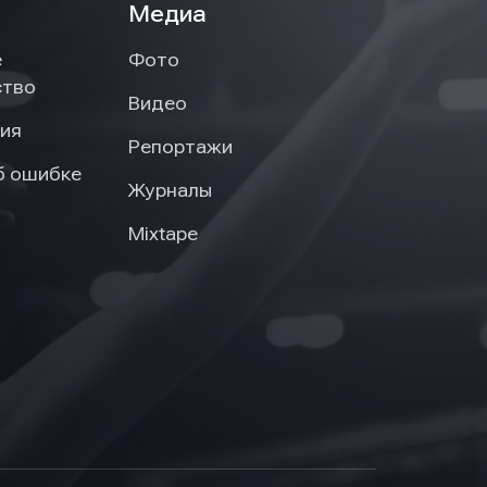
Медиа
е
Фото
ство
Видео
ия
Репортажи
б ошибке
Журналы
Mixtape