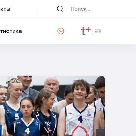
акты
тистика