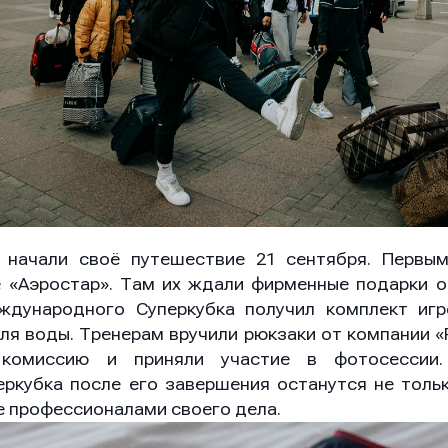
ение
ение
ение
 начали своё путешествие 21 сентября. Первы
Отправить
Отправить
Отправить
е «Аэростар». Там их ждали фирменные подарки 
ждународного Суперкубка получил комплект игр
ля воды. Тренерам вручили рюкзаки от компании 
ая кнопку “Отправить”, вы соглашаетесь с
ая кнопку “Отправить”, вы соглашаетесь с
ая кнопку “Отправить”, вы соглашаетесь с
условиями
условиями
условиями
комиссию и приняли участие в фотосессии.
отки персональных данных
отки персональных данных
отки персональных данных
ркубка после его завершения останутся не тольк
е профессионалами своего дела.