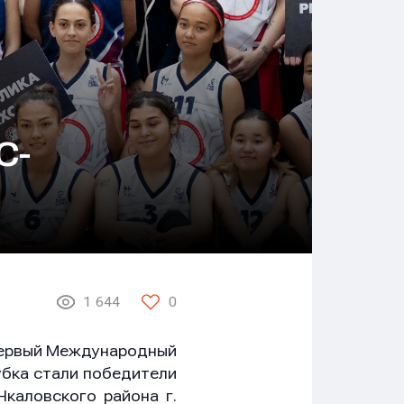
С-
1 644
0
 первый Международный
убка стали победители
каловского района г.