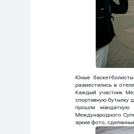
Сообщ
Сообщ
Сообщ
Юные баскетболисты
разместились в отел
Каждый участник Ме
спортивную бутылку д
Нажим
Нажим
Нажим
прошли мандатную 
обраб
обраб
обраб
Международного Супе
яркие фото, сделанны