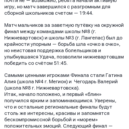
почти не — возможно, ребята начали активную
игру, но матч завершился с разгромным для
сборной школьников счетом — 19:44.
Матч мальчиков за заветную путёвку на окружной
финал между командами школы №8 (г.
Нижневартовск) и школы №3 (г. Лангепас) был до
крайности упорным — борьба шла «очко в очко»,
но неистовая поддержка болельщиков и
Отправить
Отправить
улыбнувшаяся Удача, позволили нижневартовцам
Отправить
победить со счётом 51:45.
Нажимая кнопку “Отправить”, вы соглашаетесь с
Нажимая кнопку “Отправить”, вы соглашаетесь с
Самыми ценными игроками Финала стали Гатина
Нажимая кнопку “Отправить”, вы соглашаетесь с
условиями обработки персональных данных
условиями обработки персональных данных
Алия (школа №4 г. Мегион) и Чегодарь Валерий
условиями обработки персональных данных
(школа №8 г. Нижневартовска).
Итак, начало положено, и первый «блин»
получился ярким и запоминающимся. Уверены,
что и остальные региональные финалы будут
столь же интересны, красивы и запомнятся
бескомпромиссной борьбой и «морем»
положительных эмоций. Следующий финал —