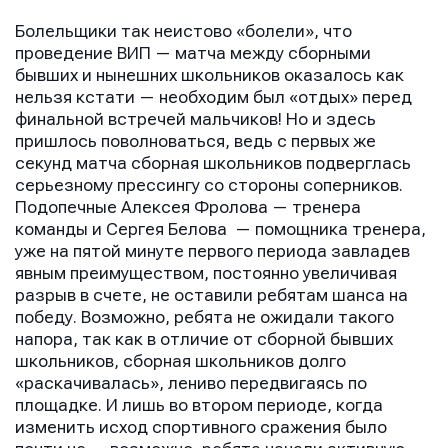
Болельщики так неистово «болели», что
проведение ВИП — матча между сборными
бывших и нынешних школьников оказалось как
нельзя кстати — необходим был «отдых» перед
финальной встречей мальчиков! Но и здесь
пришлось поволноваться, ведь с первых же
Имя
Имя
секунд матча сборная школьников подверглась
Имя
серьезному прессингу со стороны соперников.
Подопечные Алексея Фролова — тренера
команды и Сергея Белова — помощника тренера,
E-mail
E-mail
уже на пятой минуте первого периода завладев
E-mail
явным преимуществом, постоянно увеличивая
разрыв в счете, не оставили ребятам шанса на
победу. Возможно, ребята не ожидали такого
Телефон
Телефон
напора, так как в отличие от сборной бывших
Телефон
школьников, сборная школьников долго
«раскачивалась», лениво передвигаясь по
площадке. И лишь во втором периоде, когда
Сообщение
Сообщение
изменить исход спортивного сражения было
Сообщение