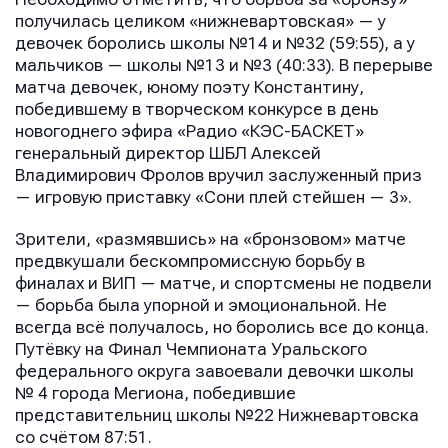
получилась целиком «нижневартовская» — у
девочек боролись школы №14 и №32 (59:55), а у
мальчиков — школы №13 и №3 (40:33). В перерыве
матча девочек, юному поэту Константину,
победившему в творческом конкурсе в день
новогоднего эфира «Радио «КЭС-БАСКЕТ»
генеральный директор ШБЛ Алексей
Владимирович Фролов вручил заслуженный приз
— игровую приставку «Сони плей стейшен — 3».
Зрители, «размявшись» на «бронзовом» матче
предвкушали бескомпромиссную борьбу в
финалах и ВИП — матче, и спортсмены не подвели
— борьба была упорной и эмоциональной. Не
всегда всё получалось, но боролись все до конца.
Путёвку на Финал Чемпионата Уральского
федерального округа завоевали девочки школы
№ 4 города Мегиона, победившие
представительниц школы №22 Нижневартовска
со счётом 87:51.