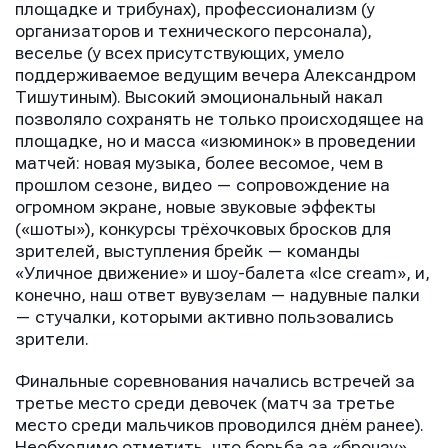
площадке и трибунах), профессионализм (у
организаторов и технического персонала),
веселье (у всех присутствующих, умело
поддерживаемое ведущим вечера Александром
Тишутиным). Высокий эмоциональный накал
позволяло сохранять не только происходящее на
площадке, но и масса «изюминок» в проведении
матчей: новая музыка, более весомое, чем в
прошлом сезоне, видео — сопровождение на
огромном экране, новые звуковые эффекты
(«шоты»), конкурсы трёхочковых бросков для
зрителей, выступления брейк — команды
«Уличное движение» и шоу-балета «Ice cream», и,
конечно, наш ответ вувузелам — надувные палки
— стучалки, которыми активно пользовались
зрители.
Финальные соревнования начались встречей за
третье место среди девочек (матч за третье
место среди мальчиков проводился днём ранее).
Необходимо отметить, что борьба за «бронзу»