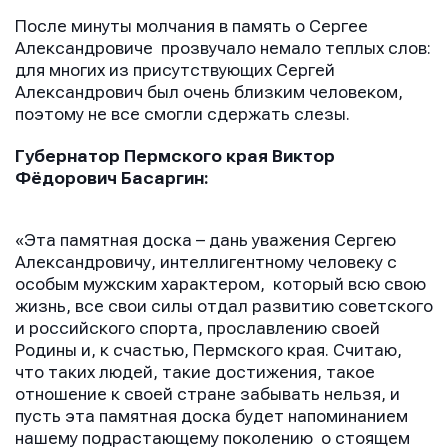
После минуты молчания в память о Сергее
Отправить
Отправить
Александровиче прозвучало немало теплых слов:
Отправить
для многих из присутствующих Сергей
Нажимая кнопку “Отправить”, вы соглашаетесь с
Нажимая кнопку “Отправить”, вы соглашаетесь с
Александрович был очень близким человеком,
Нажимая кнопку “Отправить”, вы соглашаетесь с
условиями обработки персональных данных
условиями обработки персональных данных
поэтому не все смогли сдержать слезы.
условиями обработки персональных данных
Губернатор Пермского края Виктор
Фёдорович Басаргин:
«Эта памятная доска – дань уважения Сергею
Александровичу, интеллигентному человеку с
особым мужским характером, который всю свою
жизнь, все свои силы отдал развитию советского
и российского спорта, прославлению своей
Родины и, к счастью, Пермского края. Считаю,
что таких людей, такие достижения, такое
отношение к своей стране забывать нельзя, и
пусть эта памятная доска будет напоминанием
нашему подрастающему поколению о стоящем