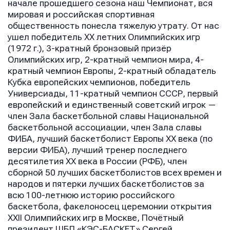
начале прошедшего сезона наш Чемпионат, вся
мировая и российская спортивная
общественность понесла тяжелую утрату. От нас
ушел победитель XX летних Олимпийских игр
(1972 г.), 3-кратный бронзовый призёр
Олимпийских игр, 2-кратный чемпион мира, 4-
кратный чемпион Европы, 2-кратный обладатель
Кубка европейских чемпионов, победитель
Универсиады, 11-кратный чемпион СССР, первый
европейский и единственный советский игрок —
член Зала баскетбольной славы Национальной
баскетбольной ассоциации, член Зала славы
ФИБА, лучший баскетболист Европы XX века (по
версии ФИБА), лучший тренер последнего
десятилетия XX века в России (РФБ), член
сборной 50 лучших баскетболистов всех времен и
народов и пятерки лучших баскетболистов за
всю 100-летнюю историю российского
баскетбола, факелоносец церемонии открытия
ХХII Олимпийских игр в Москве, Почётный
президент ШБЛ «КЭС-БАСКЕТ» Сергей