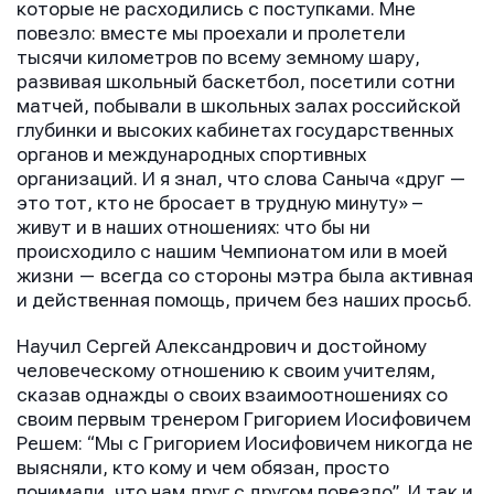
которые не расходились с поступками. Мне
повезло: вместе мы проехали и пролетели
тысячи километров по всему земному шару,
развивая школьный баскетбол, посетили сотни
матчей, побывали в школьных залах российской
глубинки и высоких кабинетах государственных
органов и международных спортивных
организаций. И я знал, что слова Саныча «друг —
это тот, кто не бросает в трудную минуту» –
живут и в наших отношениях: что бы ни
происходило с нашим Чемпионатом или в моей
жизни — всегда со стороны мэтра была активная
и действенная помощь, причем без наших просьб.
Научил Сергей Александрович и достойному
человеческому отношению к своим учителям,
сказав однажды о своих взаимоотношениях со
своим первым тренером Григорием Иосифовичем
Решем: “Мы с Григорием Иосифовичем никогда не
выясняли, кто кому и чем обязан, просто
понимали, что нам друг с другом повезло”. И так и