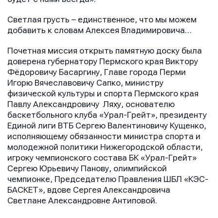
Имя
Светлая грусть – единственное, что мы можем
добавить к словам Алексея Владимировича…
E-mail
E-mail
E-mail
Почетная миссия открыть памятную доску была
доверена губернатору Пермского края Виктору
Фёдоровичу Басаргину, Главе города Перми
Игорю Вячеславовичу Сапко, министру
Телефон
Телефон
Телефон
физической культуры и спорта Пермского края
Павлу Александровичу Ляху, основателю
баскетбольного клуба «Урал-Грейт», президенту
Единой лиги ВТБ Сергею Валентиновичу Кущенко,
Сообщение
Сообщение
исполняющему обязанности министра спорта и
Сообщение
молодежной политики Нижегородской области,
игроку чемпионского состава БК «Урал-Грейт»
Сергею Юрьевичу Панову, олимпийской
чемпионке, Председателю Правления ШБЛ «КЭС-
БАСКЕТ», вдове Сергея Александровича
Светлане Александровне Антиповой.