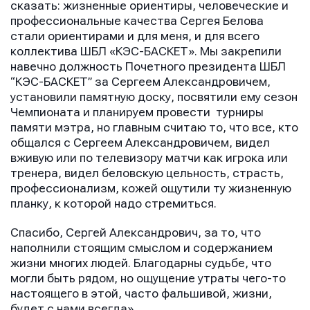
сказать: жизненные ориентиры, человеческие и
профессиональные качества Сергея Белова
стали ориентирами и для меня, и для всего
коллектива ШБЛ «КЭС-БАСКЕТ». Мы закрепили
навечно должность Почетного президента ШБЛ
“КЭС-БАСКЕТ” за Сергеем Александровичем,
установили памятную доску, посвятили ему сезон
Чемпионата и планируем провести турниры
памяти мэтра, но главным считаю то, что все, кто
общался с Сергеем Александровичем, видел
вживую или по телевизору матчи как игрока или
тренера, видел беловскую цельность, страсть,
профессионализм, кожей ощутили ту жизненную
планку, к которой надо стремиться.
Спасибо, Сергей Александрович, за то, что
наполнили стоящим смыслом и содержанием
жизни многих людей. Благодарны судьбе, что
могли быть рядом, но ощущение утраты чего-то
настоящего в этой, часто фальшивой, жизни,
Имя
Имя
будет с нами всегда».