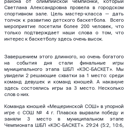
района от олимпийской чемпионки, который
Светлана Александровна провела в городском
Имя
Имя
спортивном зале. Цель мастер-класса — дать
Имя
толчок к развитию детского баскетбола. Всего
мероприятие посетили более 200 человек, что
только подтверждает наши слова о том, что
интерес к баскетболу здесь очень высок.
E-mail
E-mail
E-mail
Завершением этого длинного, но очень богатого
на события дня стали финальные игры
Телефон
Телефон
муниципального этапа ШБЛ «КЭС-БАСКЕТ». Мы
Телефон
увидели 2 решающие схватки за 1 место: среди
команд девушек и команд юношей. А накануне
здесь состоялись игры за 3 место. Несколько
Сообщение
Сообщение
слов о них.
Сообщение
Команда юношей «Мещеринской СОШ» в упорной
игре с СОШ № 4 г. Плавска вырвали победу и
заняли 3 место в муниципальном этапе
Чемпионата ШБЛ «КЭС-БАСКЕТ». 29:24 (5:2, 10:6,