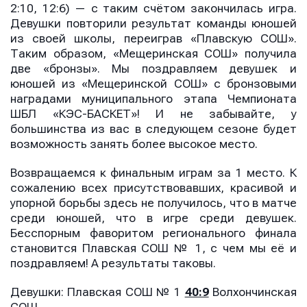
2:10, 12:6) — с таким счётом закончилась игра.
Девушки повторили результат команды юношей
из своей школы, переиграв «Плавскую СОШ».
Таким образом, «Мещеринская СОШ» получила
Отправить
Отправить
две «бронзы». Мы поздравляем девушек и
Отправить
юношей из «Мещеринской СОШ» с бронзовыми
наградами муниципального этапа Чемпионата
Нажимая кнопку “Отправить”, вы соглашаетесь с
Нажимая кнопку “Отправить”, вы соглашаетесь с
ШБЛ «КЭС-БАСКЕТ»! И не забывайте, у
Нажимая кнопку “Отправить”, вы соглашаетесь с
условиями обработки персональных данных
условиями обработки персональных данных
условиями обработки персональных данных
большинства из вас в следующем сезоне будет
возможность занять более высокое место.
Возвращаемся к финальным играм за 1 место. К
сожалению всех присутствовавших, красивой и
упорной борьбы здесь не получилось, что в матче
среди юношей, что в игре среди девушек.
Бесспорным фаворитом регионального финала
становится Плавская СОШ № 1, с чем мы её и
поздравляем! А результаты таковы.
Девушки: Плавская СОШ № 1
40:9
Волхончинская