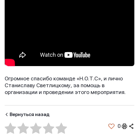
Телефон
Сообщение
Сообщение
Сообщение
Огромное спасибо команде «Н.О.Т.С», и лично
Станиславу Светлицкому, за помощь в
организации и проведении этого мероприятия.
Отправить
Отправить
Отправить
Нажимая кнопку “Отправить”, вы соглашаетесь с
Нажимая кнопку “Отправить”, вы соглашаетесь с
Вернуться назад
Нажимая кнопку “Отправить”, вы соглашаетесь с
условиями обработки персональных данных
условиями обработки персональных данных
условиями обработки персональных данных
0