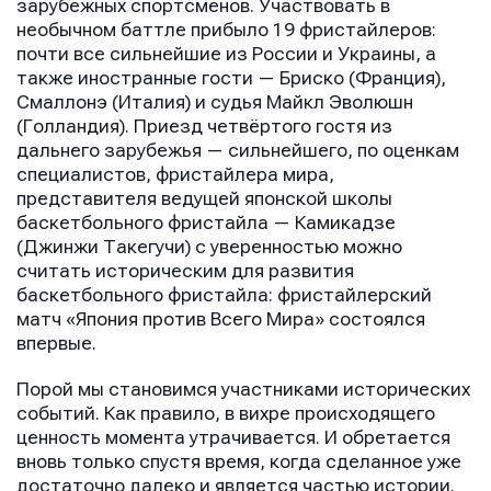
зарубежных спортсменов. Участвовать в
необычном баттле прибыло 19 фристайлеров:
почти все сильнейшие из России и Украины, а
также иностранные гости — Бриско (Франция),
Смаллонэ (Италия) и судья Майкл Эволюшн
(Голландия). Приезд четвёртого гостя из
дальнего зарубежья — сильнейшего, по оценкам
специалистов, фристайлера мира,
представителя ведущей японской школы
баскетбольного фристайла — Камикадзе
(Джинжи Такегучи) с уверенностью можно
считать историческим для развития
баскетбольного фристайла: фристайлерский
матч «Япония против Всего Мира» состоялся
впервые.
Порой мы становимся участниками исторических
событий. Как правило, в вихре происходящего
ценность момента утрачивается. И обретается
вновь только спустя время, когда сделанное уже
достаточно далеко и является частью истории.