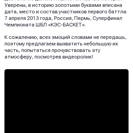
Уверены, в историю золотыми буквами вписана
дата, место и состав участников первого баттла:
7 апреля 2013 года, Россия, Пермь, Суперфинал
Чемпионата ШБЛ «КЭС-БАСКЕТ».
К сожалению, всех эмоций словами не передашь,
поэтому предлагаем выхватить небольшую их
часть, попытаться прочувствовать эту
атмосферу, посмотрев видеоролик!
Имя
Имя
Имя
E-mail
E-mail
E-mail
Телефон
Телефон