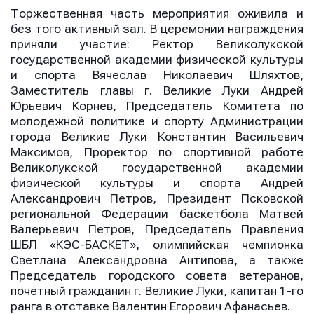
E-mail
E-mail
Торжественная часть мероприятия оживила и
E-mail
без того активный зал. В церемонии награждения
приняли участие: Ректор Великолукской
государственной академии физической культуры
Телефон
Телефон
и спорта Вячеслав Николаевич Шляхтов,
Телефон
Заместитель главы г. Великие Луки Андрей
Юрьевич Корнев, Председатель Комитета по
молодежной политике и спорту Администрации
города Великие Луки Константин Васильевич
Сообщение
Сообщение
Сообщение
Максимов, Проректор по спортивной работе
Великолукской государственной академии
физической культуры и спорта Андрей
Александрович Петров, Президент Псковской
региональной Федерации баскетбола Матвей
Валерьевич Петров, Председатель Правления
ШБЛ «КЭС-БАСКЕТ», олимпийская чемпионка
Светлана Александровна Антипова, а также
Председатель городского совета ветеранов,
почетный гражданин г. Великие Луки, капитан 1-го
Отправить
Отправить
Отправить
ранга в отставке Валентин Егорович Афанасьев.