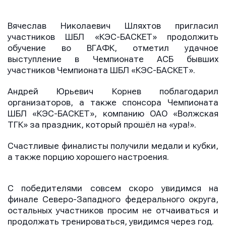
Нажимая кнопку “Отправить”, вы соглашаетесь с
Нажимая кнопку “Отправить”, вы соглашаетесь с
Нажимая кнопку “Отправить”, вы соглашаетесь с
условиями обработки персональных данных
условиями обработки персональных данных
Вячеслав Николаевич Шляхтов пригласил
условиями обработки персональных данных
участников ШБЛ «КЭС-БАСКЕТ» продолжить
обучение во ВГАФК, отметил удачное
выступление в Чемпионате АСБ бывших
участников Чемпионата ШБЛ «КЭС-БАСКЕТ».
Андрей Юрьевич Корнев поблагодарил
организаторов, а также спонсора Чемпионата
ШБЛ «КЭС-БАСКЕТ», компанию ОАО «Волжская
ТГК» за праздник, который прошёл на «ура!».
Счастливые финалисты получили медали и кубки,
а также порцию хорошего настроения.
С победителями совсем скоро увидимся на
финале Северо-Западного федерального округа,
остальных участников просим не отчаиваться и
продолжать тренироваться, увидимся через год.