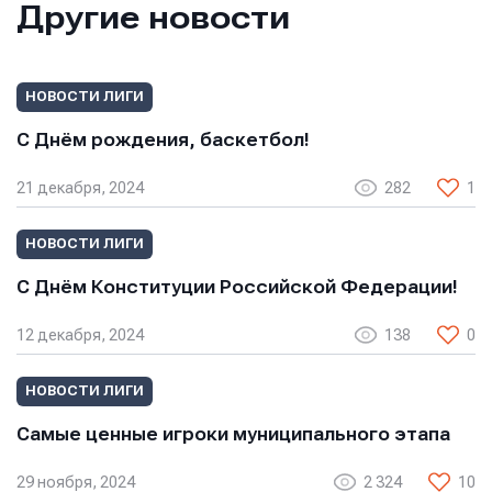
Другие новости
E-mail
E-mail
E-mail
НОВОСТИ ЛИГИ
С Днём рождения, баскетбол!
Телефон
Телефон
21 декабря, 2024
282
1
Телефон
НОВОСТИ ЛИГИ
Сообщение
Сообщение
С Днём Конституции Российской Федерации!
Сообщение
12 декабря, 2024
138
0
НОВОСТИ ЛИГИ
Самые ценные игроки муниципального этапа
29 ноября, 2024
2 324
10