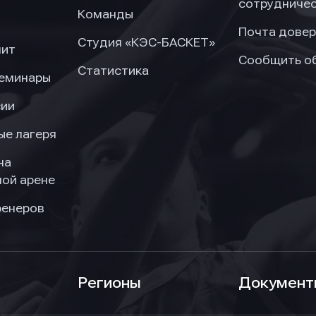
сотрудниче
Команды
Почта довер
Студия «КЭС-БАСКЕТ»
нит
Сообщить о
Статистика
семинары
сии
ые лагеря
на
ой арене
ренеров
Регионы
Документ