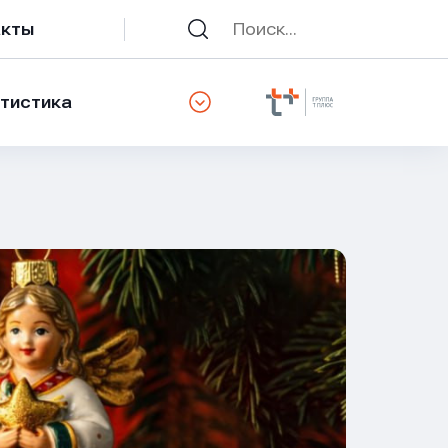
акты
тистика