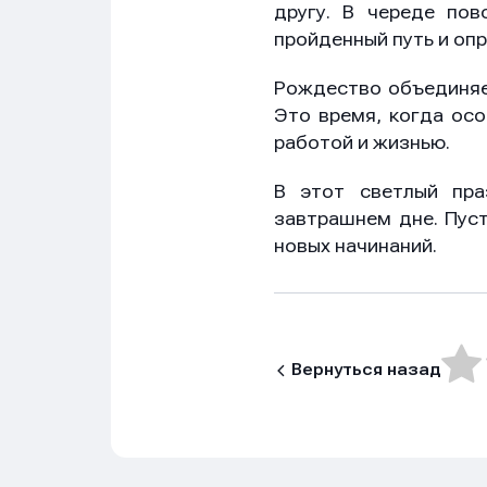
другу. В череде пов
пройденный путь и оп
Рождество объединяет
Это время, когда осо
работой и жизнью.
В этот светлый пра
завтрашнем дне. Пуст
новых начинаний.
Имя
Имя
Имя
Вернуться назад
E-mail
E-mail
E-mail