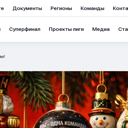
ге
Документы
Регионы
Команды
Конт
и
Суперфинал
Проекты лиги
Медиа
Ста
м!