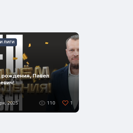
И ЛИГИ
 рождения, Павел
евич!
ря, 2025
110
1