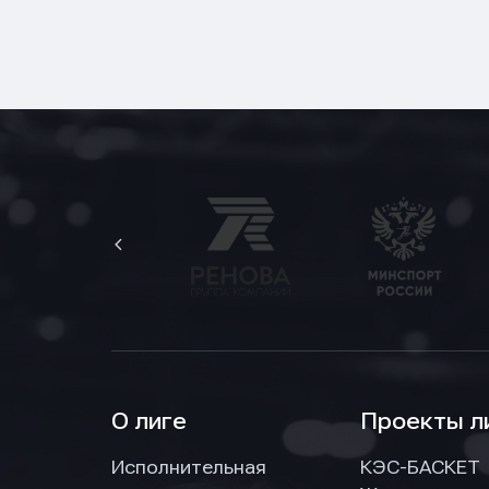
Нажим
Нажим
Нажим
обраб
обраб
обраб
О лиге
Проекты л
Исполнительная
КЭС-БАСКЕТ