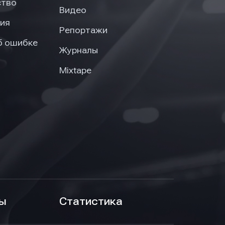
ство
Видео
ия
Репортажи
б ошибке
Журналы
Mixtape
ы
Статистика