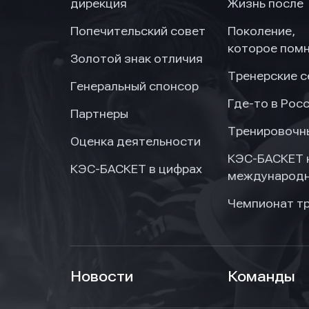
дирекция
Жизнь после
Попечительский совет
Поколение,
которое пом
Золотой знак отличия
Тренерские 
Генеральный спонсор
Где-то в Рос
Партнеры
Тренировочн
Оценка деятельности
КЭС-БАСКЕТ 
КЭС-БАСКЕТ в цифрах
международн
Чемпионат т
Новости
Команды