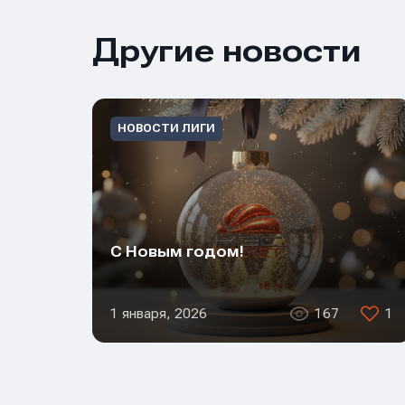
Другие новости
Телеф
Телеф
Телеф
НОВОСТИ ЛИГИ
Сообщ
Сообщ
Сообщ
С Новым годом!
1 января, 2026
167
1