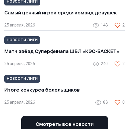
НОВОСТИ ЛИГИ
Самый ценный игрок среди команд девушек
25 апреля, 2026
143
2
НОВОСТИ ЛИГИ
Имя
Имя
Имя
Матч звёзд Суперфинала ШБЛ «КЭС-БАСКЕТ»
25 апреля, 2026
240
2
E-mail
E-mail
E-mail
НОВОСТИ ЛИГИ
Итоге конкурса болельщиков
Телефон
Телефон
25 апреля, 2026
83
0
Телефон
Смотреть все новости
Сообщение
Сообщение