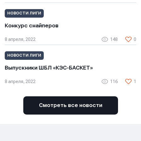
Нажимая кнопку “Отправить”, вы соглашаетесь с
условиями обработки персональных данных
условиями обработки персональных данных
условиями обработки персональных данных
НОВОСТИ ЛИГИ
Конкурс снайперов
8 апреля, 2022
148
0
НОВОСТИ ЛИГИ
Выпускники ШБЛ «КЭС-БАСКЕТ»
8 апреля, 2022
116
1
Смотреть все новости