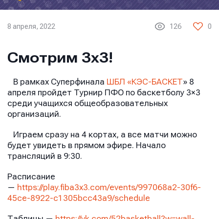
8 апреля, 2022
126
0
Смотрим 3х3!
В рамках Суперфинала
ШБЛ «КЭС-БАСКЕТ
» 8
апреля пройдет Турнир ПФО по баскетболу 3×3
среди учащихся общеобразовательных
организаций.
Играем сразу на 4 кортах, а все матчи можно
будет увидеть в прямом эфире. Начало
трансляций в 9:30.
Расписание
—
https://play.fiba3x3.com/events/997068a2-30f6-
45ce-8922-c1305bcc43a9/schedule
Таблицы —
https://vk.com/52basketball?w=wall-