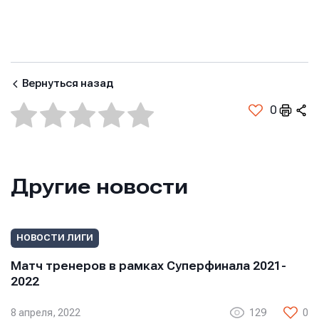
Телефон
Телефон
Телефон
Вернуться назад
0
Сообщение
Сообщение
Сообщение
Другие новости
НОВОСТИ ЛИГИ
Матч тренеров в рамках Суперфинала 2021-
Отправить
Отправить
2022
Отправить
Нажимая кнопку “Отправить”, вы соглашаетесь с
Нажимая кнопку “Отправить”, вы соглашаетесь с
8 апреля, 2022
129
0