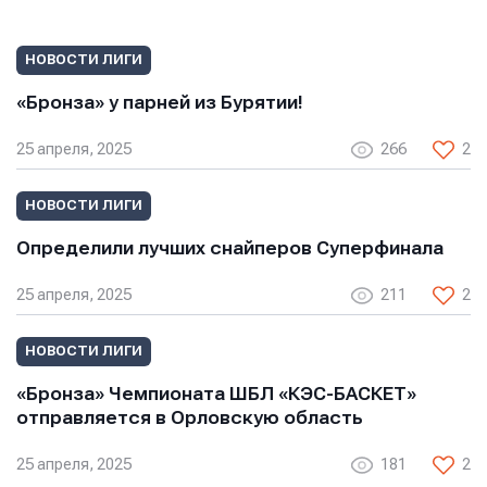
Отправить
Отправить
Отправить
НОВОСТИ ЛИГИ
Нажимая кнопку “Отправить”, вы соглашаетесь с
Нажимая кнопку “Отправить”, вы соглашаетесь с
Нажимая кнопку “Отправить”, вы соглашаетесь с
условиями обработки персональных данных
условиями обработки персональных данных
«Бронза» у парней из Бурятии!
условиями обработки персональных данных
25 апреля, 2025
266
2
НОВОСТИ ЛИГИ
Определили лучших снайперов Суперфинала
25 апреля, 2025
211
2
НОВОСТИ ЛИГИ
«Бронза» Чемпионата ШБЛ «КЭС-БАСКЕТ»
отправляется в Орловскую область
25 апреля, 2025
181
2