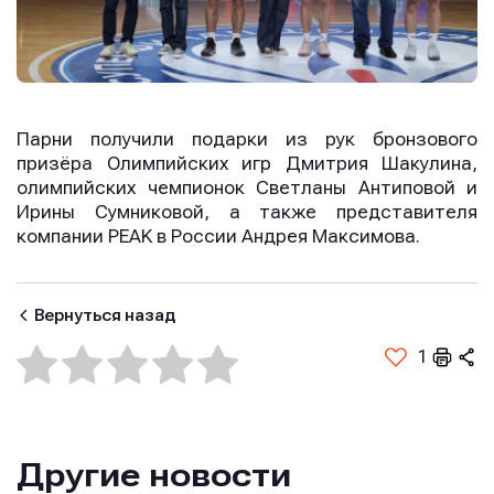
E-mail
E-mail
E-mail
Парни получили подарки из рук бронзового
призёра Олимпийских игр Дмитрия Шакулина,
Телефон
Телефон
олимпийских чемпионок Светланы Антиповой и
Телефон
Ирины Сумниковой, а также представителя
компании PEAK в России Андрея Максимова.
Сообщение
Сообщение
Сообщение
Вернуться назад
1
Другие новости