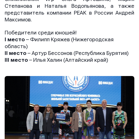
Степанова и Наталья Водопьянова, а также
представитель компании PEAK в России Андрей
Максимов.
Победители среди юношей!
I место
– Филипп Кряжев (Нижегородская
область)
II место
– Артур Бессонов (Республика Бурятия)
III место
– Илья Халин (Алтайский край)
Имя
Имя
Имя