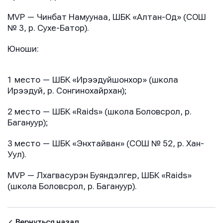
MVP — Чинбат Намуунаа, ШБК «Алтан-Од» (СОШ
№ 3, р. Сухе-Батор).
Юноши:
1 место — ШБК «Ирээдуйшонхор» (школа
Ирээдуй, р. Сонгинохайрхан);
2 место — ШБК «Raids» (школа Боловсрол, р.
Багануур);
3 место — ШБК «Энхтайван» (СОШ № 52, р. Хан-
Уул).
MVP — Лхагвасурэн Буяндэлгер, ШБК «Raids»
(школа Боловсрол, р. Багануур).
Вернуться назад