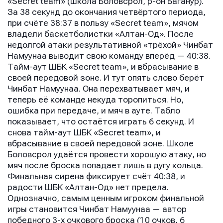
«Secret team» (школа Боловсрол, р-он Баганур).
За 38 секунд до окончания четвёртого периода,
при счёте 38:37 в пользу «Secret team», мячом
владели баскетболистки «Алтан-Од». После
недолгой атаки результативной «трёхой» Чинбат
Намуунаа выводит свою команду вперёд — 40:38.
Тайм-аут ШБК «Secret team», и вбрасывание в
своей передовой зоне. И тут опять слово берёт
Чинбат Намуунаа. Она перехватывает мяч, и
теперь её команде некуда торопиться. Но,
ошибка при передаче, и мяч в ауте. Табло
показывает, что остаётся играть 6 секунд. И
снова тайм-аут ШБК «Secret team», и
вбрасывание в своей передовой зоне. Школе
Боловсрол удаётся провести хорошую атаку, но
мяч после броска попадает лишь в дугу кольца.
Финальная сирена фиксирует счёт 40:38, и
Имя
Имя
радости ШБК «Алтан-Од» нет предела.
Имя
Однозначно, самым ценным игроком финальной
игры становится Чинбат Намуунаа — автор
победного 3-х очкового броска (10 очков, 6