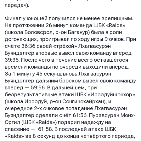
E-mail
E-mail
передач).
E-mail
Финал у юношей получился не менее зрелищным.
На протяжении 26 минут команда ШБК «Raids»
Телефон
Телефон
(школа Боловсрол, р-он Баганур) была в роли
Телефон
догоняющих, проигрывая по ходу игры 9 очков. При
счёте 36:36 своей «трёхой» Лхагвасурэн
Буяндэлгер впервые вывел свою команду вперёд
Сообщение
Сообщение
39:36. После чего в течение всего оставшегося
Сообщение
времени команды по очереди выходили вперёд.
За 1 минуту 45 секунд вновь Лхагвасурэн
Буяндэлгер дальним броском вывел свою команду
вперёд — 59:56. В дальнейшем, три
безрезультативные атаки ШБК «Ирээдуйшонхор»
(школа Ирээдуй, р-он Сонгинохайрхан), и
очередное 2-х очковое попадание Лхагвасурэн
Буяндэлгер сделали счёт 61:56. Пурэвсурэн Монх-
Оргил (ШБК «Raids») подарил надежду на
Отправить
Отправить
спасение — 61:58. В последней атаке ШБК
Отправить
«Raids» за 8 секунд до конца четвёртого периода,