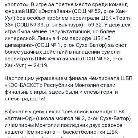
«золото». В игре за третье место среди команд
юношей ШБК «Энхтайван» (СОШ № 52, р-он Хан-
Уул) без особых проблем переиграли ШБК «Теаm-
33» (СОШ № 33, р-он Баянзурх) – 59:32. У девушек
игра была менее результативной, но более
интересной. Лишь в 4-ом периоде ШБК «5
дигваранз» (СОШ № 1, р-он Сухе-Батор) за счёт
более удачных действий в нападении сумели
переиграть ШБК «Энхтайван» (СОШ № 52, р-он
Хан-Уул) — 24:19.
Настоящим украшением финала Чемпионата ШБЛ
«КЭС-БАСКЕТ» Республики Монголия стали
финальные игры, здесь были и слёзы горя, и
слёзы радости!
В финале у девушек встречались команды ШБК
«Алтан-Од» (школа монгол № 3, р-он Сухе-Батор)
и чемпионы Монголии последних двух сезонов
нашего Чемпионата — баскетболистки ШБК