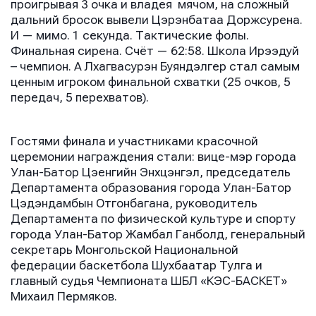
проигрывая 3 очка и владея мячом, на сложный
Нажимая кнопку “Отправить”, вы соглашаетесь с
Нажимая кнопку “Отправить”, вы соглашаетесь с
дальний бросок вывели Цэрэнбатаа Доржсурена.
Нажимая кнопку “Отправить”, вы соглашаетесь с
условиями обработки персональных данных
условиями обработки персональных данных
И — мимо. 1 секунда. Тактические фолы.
условиями обработки персональных данных
Финальная сирена. Счёт — 62:58. Школа Ирээдуй
– чемпион. А Лхагвасурэн Буяндэлгер стал самым
ценным игроком финальной схватки (25 очков, 5
передач, 5 перехватов).
Гостями финала и участниками красочной
церемонии награждения стали: вице-мэр города
Улан-Батор Цэенгийн Энхцэнгэл, председатель
Департамента образования города Улан-Батор
Цэдэндамбын Отгонбагана, руководитель
Департамента по физической культуре и спорту
города Улан-Батор Жамбал Ганболд, генеральный
секретарь Монгольской Национальной
федерации баскетбола Шухбаатар Тулга и
главный судья Чемпионата ШБЛ «КЭС-БАСКЕТ»
Михаил Пермяков.