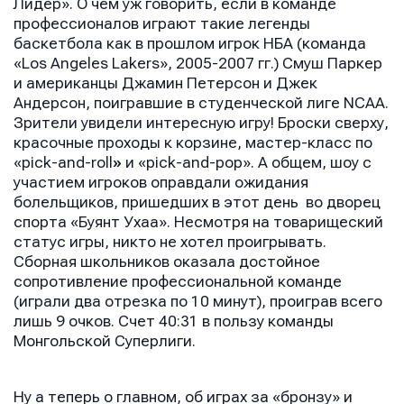
Лидер». О чём уж говорить, если в команде
профессионалов играют такие легенды
баскетбола как в прошлом игрок НБА (команда
«Los Angeles Lakers», 2005-2007 гг.) Смуш Паркер
и американцы Джамин Петерсон и Джек
Андерсон, поигравшие в студенческой лиге NCAA.
Зрители увидели интересную игру! Броски сверху,
красочные проходы к корзине, мастер-класс по
«pick-and-roll
»
и «pick-and-pop». А общем, шоу с
участием игроков оправдали ожидания
болельщиков, пришедших в этот день во дворец
спорта «Буянт Ухаа». Несмотря на товарищеский
статус игры, никто не хотел проигрывать.
Сборная школьников оказала достойное
сопротивление профессиональной команде
(играли два отрезка по 10 минут), проиграв всего
лишь 9 очков. Счет 40:31 в пользу команды
Монгольской Суперлиги.
Ну а теперь о главном, об играх за «бронзу» и