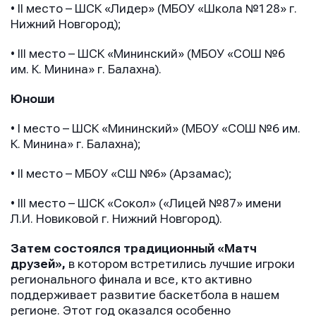
• II место – ШСК «Лидер» (МБОУ «Школа №128» г.
Нижний Новгород);
Телефон
Телефон
Телефон
• III место – ШСК «Мининский» (МБОУ «СОШ №6
им. К. Минина» г. Балахна).
Сообщение
Сообщение
Юноши
Сообщение
• I место – ШСК «Мининский» (МБОУ «СОШ №6 им.
К. Минина» г. Балахна);
• II место – МБОУ «СШ №6» (Арзамас);
• III место – ШСК «Сокол» («Лицей №87» имени
Л.И. Новиковой г. Нижний Новгород).
Затем состоялся традиционный «Матч
Отправить
Отправить
друзей»,
в котором встретились лучшие игроки
Отправить
регионального финала и все, кто активно
Нажимая кнопку “Отправить”, вы соглашаетесь с
Нажимая кнопку “Отправить”, вы соглашаетесь с
поддерживает развитие баскетбола в нашем
Нажимая кнопку “Отправить”, вы соглашаетесь с
условиями обработки персональных данных
условиями обработки персональных данных
регионе. Этот год оказался особенно
условиями обработки персональных данных