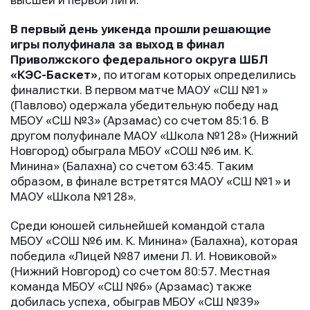
высшей и первой лиги.
В первый день уикенда прошли решающие
игры полуфинала за выход в финал
Приволжского федерального округа ШБЛ
«КЭС-Баскет»
, по итогам которых определились
финалистки. В первом матче МАОУ «СШ №1»
(Павлово) одержала убедительную победу над
МБОУ «СШ №3» (Арзамас) со счетом 85:16. В
другом полуфинале МАОУ «Школа №128» (Нижний
Новгород) обыграла МБОУ «СОШ №6 им. К.
Минина» (Балахна) со счетом 63:45. Таким
образом, в финале встретятся МАОУ «СШ №1» и
МАОУ «Школа №128».
Среди юношей сильнейшей командой стала
МБОУ «СОШ №6 им. К. Минина» (Балахна), которая
победила «Лицей №87 имени Л. И. Новиковой»
(Нижний Новгород) со счетом 80:57. Местная
команда МБОУ «СШ №6» (Арзамас) также
добилась успеха, обыграв МБОУ «СШ №39»