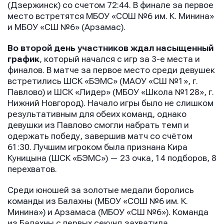
(Дзержинск) со счетом 72:44. В финале за первое
место встретятся МБОУ «СОШ №6 им. К. Минина»
и МБОУ «СШ №6» (Арзамас).
Во второй день участников ждал насыщенный
график
, который начался с игр за 3-е места и
финалов. В матче за первое место среди девушек
встретились ШСК «БЭМС» (МАОУ «СШ №1», г.
Павлово) и ШСК «Лидер» (МБОУ «Школа №128», г.
Нижний Новгород). Начало игры было не слишком
результативным для обеих команд, однако
девушки из Павлово смогли набрать темп и
одержать победу, завершив матч со счётом
61:30. Лучшим игроком была признана Кира
Куницына (ШСК «БЭМС») — 23 очка, 14 подборов, 8
перехватов.
Среди юношей за золотые медали боролись
команды из Балахны (МБОУ «СОШ №6 им. К.
Минина») и Арзамаса (МБОУ «СШ №6»). Команда
из Балахны с первых секунд захватила