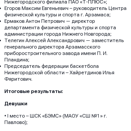
Нижегородского филиала ПАО «Т-ПЛЮС»;
Егоров Максим Евгеньевич – руководитель Центра
физической культуры и спорта г. Арзамаса;
Ермаков Антон Петрович — директор
департамента физической культуры и спорта
администрации города Нижнего Новгорода;
Телегин Алексей Александрович — заместитель
генерального директора Арзамасского
приборостроительного завода имени П. И.
Пландина;
Председатель федерации баскетбола
Нижегородской области – Хайретдинов Илья
Фяритович.
Имя
Имя
Итоговые результаты:
Имя
Девушки
• I место – ШСК «БЭМС» (МАОУ «СШ №1» г.
E-mail
E-mail
Павлово);
E-mail