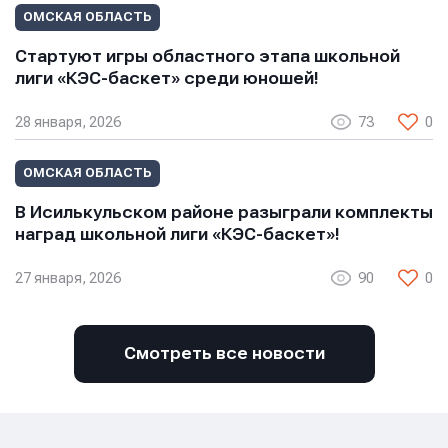
ОМСКАЯ ОБЛАСТЬ
Стартуют игры областного этапа школьной
лиги «КЭС-баскет» среди юношей!
28 января, 2026
73
0
Отправить
Отправить
ОМСКАЯ ОБЛАСТЬ
Отправить
В Исилькульском районе разыграли комплекты
Нажимая кнопку “Отправить”, вы соглашаетесь с
Нажимая кнопку “Отправить”, вы соглашаетесь с
наград школьной лиги «КЭС-баскет»!
Нажимая кнопку “Отправить”, вы соглашаетесь с
условиями обработки персональных данных
условиями обработки персональных данных
условиями обработки персональных данных
27 января, 2026
90
0
Смотреть все новости