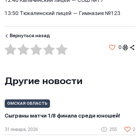
12:40 Калачинский лицей — СОШ №17
13:50 Тюкалинский лицей — Гимназия №123
Вернуться назад
Имя
Имя
Имя
0
E-mail
E-mail
E-mail
Другие новости
Телефон
Телефон
Телефон
ОМСКАЯ ОБЛАСТЬ
Сыграны матчи 1/8 финала среди юношей!
Сообщение
Сообщение
Сообщение
31 января, 2026
255
2