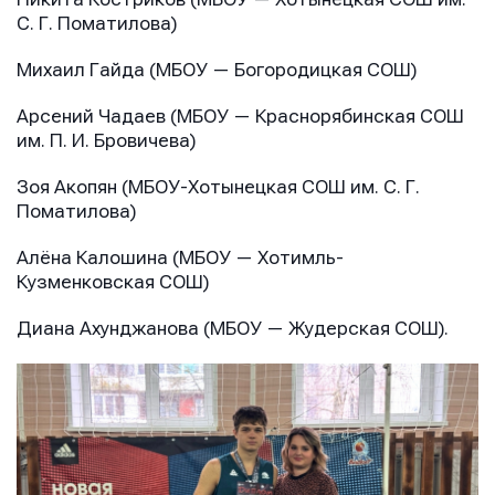
С. Г. Поматилова)
Сообщение
Сообщение
Михаил Гайда (МБОУ — Богородицкая СОШ)
Сообщение
Арсений Чадаев (МБОУ — Краснорябинская СОШ
им. П. И. Бровичева)
Зоя Акопян (МБОУ-Хотынецкая СОШ им. С. Г.
Поматилова)
Алёна Калошина (МБОУ — Хотимль-
Кузменковская СОШ)
Отправить
Отправить
Отправить
Диана Ахунджанова (МБОУ — Жудерская СОШ).
Нажимая кнопку “Отправить”, вы соглашаетесь с
Нажимая кнопку “Отправить”, вы соглашаетесь с
Нажимая кнопку “Отправить”, вы соглашаетесь с
условиями обработки персональных данных
условиями обработки персональных данных
условиями обработки персональных данных