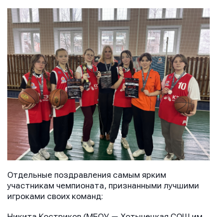
Имя
Имя
Имя
E-mail
E-mail
E-mail
Отдельные поздравления самым ярким
участникам чемпионата, признанными лучшими
Телефон
Телефон
игроками своих команд:
Телефон
Никита Костриков (МБОУ — Хотынецкая СОШ им.