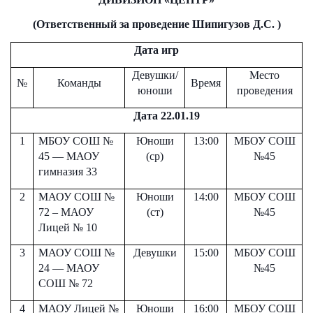
(Ответственный за проведение Шипигузов Д.С. )
Дата игр
Девушки/
Место
№
Команды
Время
юноши
проведения
Дата 22.01.19
1
МБОУ СОШ №
Юноши
13:00
МБОУ СОШ
45 — МАОУ
(ср)
№45
гимназия 33
2
МАОУ СОШ №
Юноши
14:00
МБОУ СОШ
72 – МАОУ
(ст)
№45
Лицей № 10
3
МАОУ СОШ №
Девушки
15:00
МБОУ СОШ
24
—
МАОУ
№45
СОШ № 72
4
МАОУ Лицей №
Юноши
16:00
МБОУ СОШ