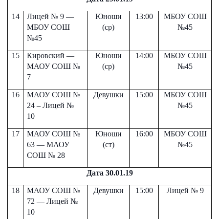
14
Лицей № 9 —
Юноши
13:00
МБОУ СОШ
МБОУ СОШ
(ср)
№45
№45
15
Кировский —
Юноши
14:00
МБОУ СОШ
Имя
Имя
МАОУ СОШ №
(ср)
№45
Имя
7
16
МАОУ СОШ №
Девушки
15:00
МБОУ СОШ
24 – Лицей №
№45
E-mail
E-mail
10
E-mail
17
МАОУ СОШ №
Юноши
16:00
МБОУ СОШ
63 — МАОУ
(ст)
№45
Телефон
Телефон
СОШ № 28
Телефон
Дата 30.01.19
18
МАОУ СОШ №
Девушки
15:00
Лицей № 9
Сообщение
Сообщение
72 — Лицей №
Сообщение
10