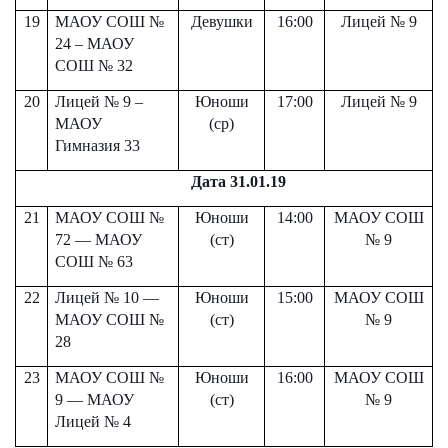
19
МАОУ СОШ №
Девушки
16:00
Лицей № 9
24 – МАОУ
СОШ № 32
20
Лицей № 9 –
Юноши
17:00
Лицей № 9
МАОУ
(ср)
Гимназия 33
Отправить
Отправить
Дата 31.01.19
Отправить
21
МАОУ СОШ №
Юноши
14:00
МАОУ СОШ
Нажимая кнопку “Отправить”, вы соглашаетесь с
Нажимая кнопку “Отправить”, вы соглашаетесь с
72 — МАОУ
(ст)
№ 9
Нажимая кнопку “Отправить”, вы соглашаетесь с
условиями обработки персональных данных
условиями обработки персональных данных
СОШ № 63
условиями обработки персональных данных
22
Лицей № 10 —
Юноши
1
5
:00
МАОУ СОШ
МАОУ СОШ №
(ст)
№ 9
28
23
МАОУ СОШ №
Юноши
1
6
:00
МАОУ СОШ
9 — МАОУ
(ст)
№ 9
Лицей № 4