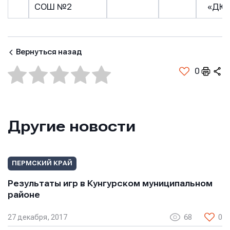
СОШ №2
«ДЮ
Нажимая кнопку “Отправить”, вы соглашаетесь с
условиями обработки персональных данных
условиями обработки персональных данных
условиями обработки персональных данных
Вернуться назад
0
Другие новости
ПЕРМСКИЙ КРАЙ
Результаты игр в Кунгурском муниципальном
районе
27 декабря, 2017
68
0