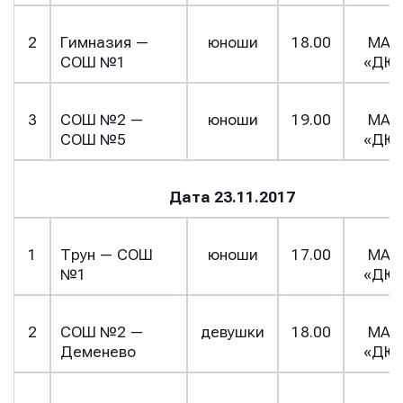
2
Гимназия —
юноши
18.00
МАУ
СОШ №1
«ДЮ
3
СОШ №2 —
юноши
19.00
МАУ
СОШ №5
«ДЮ
Дата 23.11.2017
1
Трун — СОШ
юноши
17.00
МАУ
№1
«ДЮ
2
СОШ №2 —
девушки
18.00
МАУ
Деменево
«ДЮ