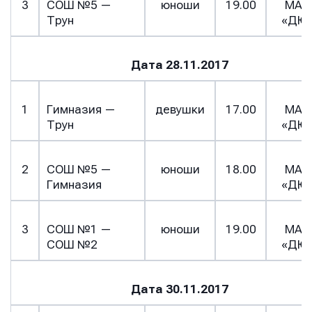
3
СОШ №5 —
юноши
19.00
МАУ
Трун
«ДЮ
Дата 28.11.2017
1
Гимназия —
девушки
17.00
МАУ
Трун
«ДЮ
2
СОШ №5 —
юноши
18.00
МАУ
Гимназия
«ДЮ
3
СОШ №1 —
юноши
19.00
МАУ
Имя
Имя
СОШ №2
«ДЮ
Имя
Дата 30.11.2017
E-mail
E-mail