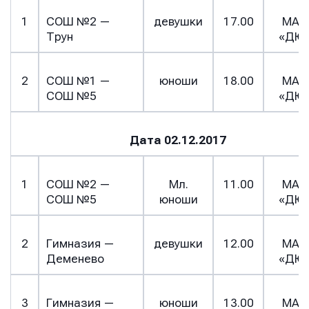
E-mail
1
СОШ №2 —
девушки
17.00
МАУ
Трун
«ДЮ
Телефон
Телефон
Телефон
2
СОШ №1 —
юноши
18.00
МАУ
СОШ №5
«ДЮ
Сообщение
Сообщение
Сообщение
Дата 02.12.2017
1
СОШ №2 —
Мл.
11.00
МАУ
СОШ №5
юноши
«ДЮ
2
Гимназия —
девушки
12.00
МАУ
Деменево
«ДЮ
Отправить
Отправить
Отправить
3
Гимназия —
юноши
13.00
МАУ
Нажимая кнопку “Отправить”, вы соглашаетесь с
Нажимая кнопку “Отправить”, вы соглашаетесь с