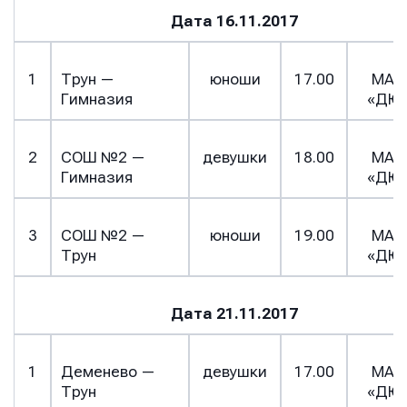
Дата 16.11.2017
1
Трун —
юноши
17.00
МАУ
Гимназия
«ДЮ
2
СОШ №2 —
девушки
18.00
МАУ
Гимназия
«ДЮ
3
СОШ №2 —
юноши
19.00
МАУ
Трун
«ДЮ
Дата 21.11.2017
1
Деменево —
девушки
17.00
МАУ
Трун
«ДЮ