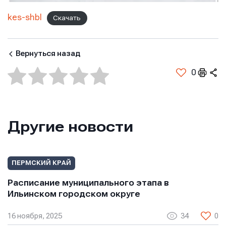
kes-shbl
Скачать
Вернуться назад
0
Другие новости
ПЕРМСКИЙ КРАЙ
Имя
Имя
Имя
Расписание муниципального этапа в
Ильинском городском округе
E-mail
E-mail
16 ноября, 2025
34
0