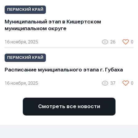
E-mail
ПЕРМСКИЙ КРАЙ
Муниципальный этап в Кишертском
Телефон
Телефон
Телефон
муниципальном округе
16 ноября, 2025
26
0
Сообщение
Сообщение
Сообщение
ПЕРМСКИЙ КРАЙ
Расписание муниципального этапа г. Губаха
16 ноября, 2025
37
0
Смотреть все новости
Отправить
Отправить
Отправить
Нажимая кнопку “Отправить”, вы соглашаетесь с
Нажимая кнопку “Отправить”, вы соглашаетесь с