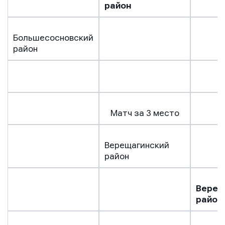
район
Большесосновский
район
Матч за 3 место
Верещагинский
район
Верещ
район