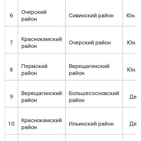
Очерский
6
Сивинский район
Юн. с
район
Краснокамский
7
Очерский район
Юн. с
район
Пермский
Верещагинский
8
Юн. с
район
район
Верещагинский
Большесосновский
9
Дев
район
район
Краснокамский
10
Ильинский район
Дев
район