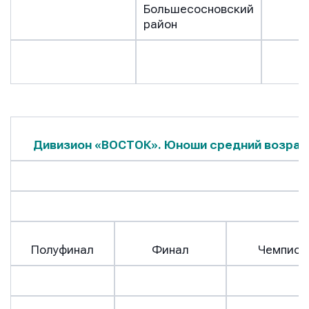
Большесосновский
район
Дивизион «ВОСТОК». Юноши средний возрас
Имя
Имя
Имя
Полуфинал
Финал
Чемпион
E-mail
E-mail
E-mail