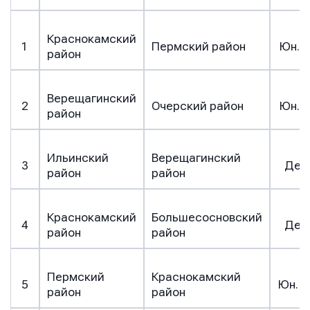
Краснокамский
1
Пермский район
Юн. с
район
Верещагинский
2
Очерский район
Юн. с
район
Ильинский
Верещагинский
3
Дев
район
район
Краснокамский
Большесосновский
4
Дев
район
район
Пермский
Краснокамский
5
Юн. с
район
район