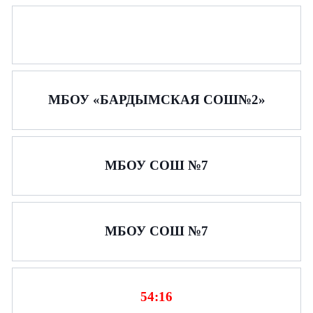
E-mail
E-mail
E-mail
Телефон
Телефон
Телефон
МБОУ «БАРДЫМСКАЯ СОШ№2»
Сообщение
Сообщение
Сообщение
МБОУ СОШ №7
МБОУ СОШ №7
Отправить
Отправить
54:16
Отправить