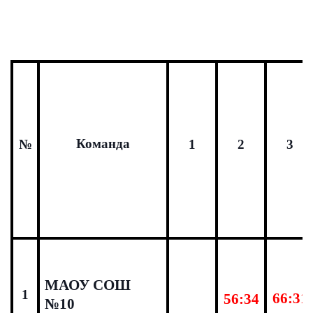
Команда
№
1
2
3
МАОУ СОШ
1
66:31
56:34
№10