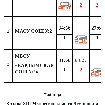
2
2
34:56
27:63
МАОУ СОШ
№2
2
1
1
МБОУ
31:66
63:27
3
«БАРДЫМСКАЯ
1
2
СОШ
№2»
Таблица
3 этапа
XIII
Межрегионального Чемпионата