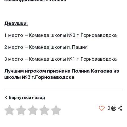
Имя
Имя
Имя
Девушки:
E-mail
E-mail
1 место – Команда школы №3 г. Горнозаводска
E-mail
2 место – Команда школы п. Пашия
Телефон
Телефон
3 место – Команда школы №1 г. Горнозаводска
Телефон
Лучшим игроком признана Полина Катаева из
школы №3 г.Горнозаводска
Сообщение
Сообщение
Сообщение
Вернуться назад
0