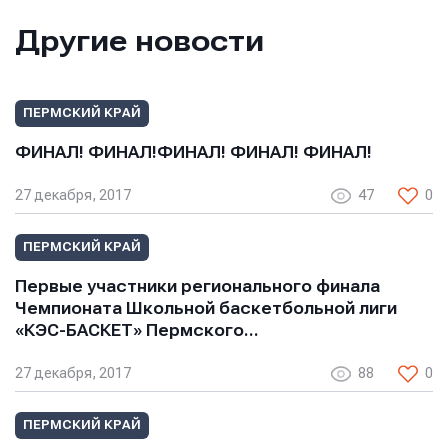
Другие новости
Отправить
Отправить
Отправить
ПЕРМСКИЙ КРАЙ
Нажимая кнопку “Отправить”, вы соглашаетесь с
Нажимая кнопку “Отправить”, вы соглашаетесь с
Нажимая кнопку “Отправить”, вы соглашаетесь с
условиями обработки персональных данных
условиями обработки персональных данных
ФИНАЛ! ФИНАЛ!ФИНАЛ! ФИНАЛ! ФИНАЛ!
условиями обработки персональных данных
27 декабря, 2017
47
0
ПЕРМСКИЙ КРАЙ
Первые участники регионального финала
Чемпионата Школьной баскетбольной лиги
«КЭС-БАСКЕТ» Пермского…
27 декабря, 2017
88
0
ПЕРМСКИЙ КРАЙ