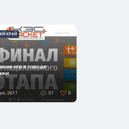
ИЙ КРАЙ
ание игр в городе
ики
ря, 2017
57
0