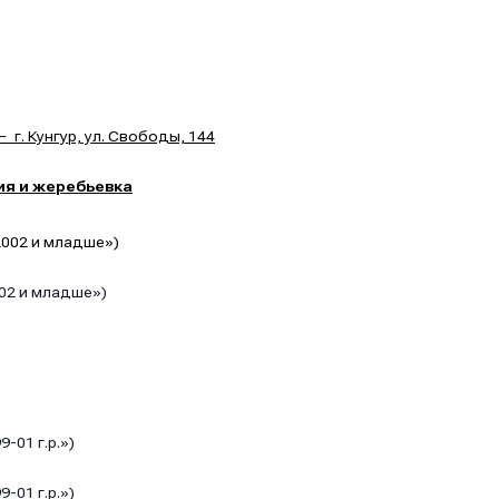
 г. Кунгур, ул. Свободы, 144
ия и жеребьевка
2002 и младше»)
002 и младше»)
-01 г.р.»)
-01 г.р.»)