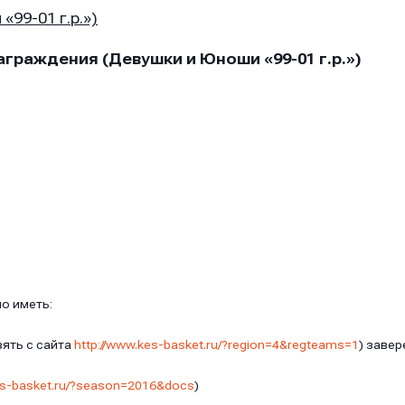
«99-01 г.р.»)
аграждения (Девушки и Юноши «99-01 г.р.»)
он
он
он
о иметь:
ять с сайта
http://www.kes-basket.ru/?region=4&regteams=1
) заве
ение
ение
ение
es-basket.ru/?season=2016&docs
)