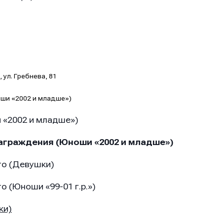
р, ул. Гребнева, 81
оши «2002 и младше»)
 «2002 и младше»)
награждения (Юноши «2002 и младше»)
то (Девушки)
о (Юноши «99-01 г.р.»)
ки)