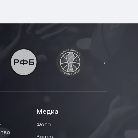
Медиа
е
Фото
ство
Видео