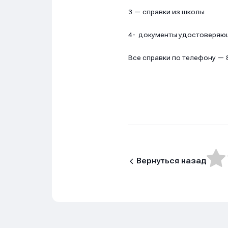
3 — справки из школы
4- документы удостоверяющ
Все справки по телефону —
Нажим
Нажим
Нажим
обраб
обраб
обраб
Вернуться назад