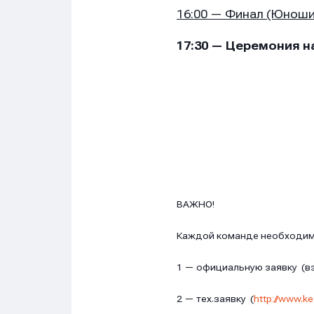
16:00 — Финал (Юноши 
17:30 — Церемония н
Имя
Имя
Имя
E-mail
E-mail
E-mail
ВАЖНО!
Телеф
Телеф
Телеф
Каждой команде необходим
1 — официальную заявку (вз
Сообщ
Сообщ
Сообщ
2 — тех.заявку (
http://www.k