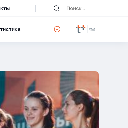
акты
тистика