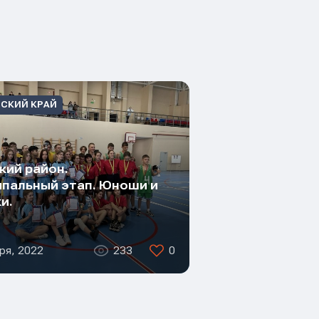
СКИЙ КРАЙ
кий район.
пальный этап. Юноши и
и.
ря, 2022
233
0