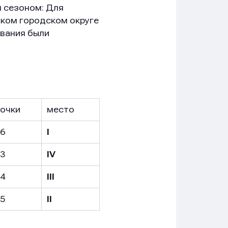
м сезоном: Для
ском городском округе
ования были
очки
место
6
I
3
IV
4
III
5
II