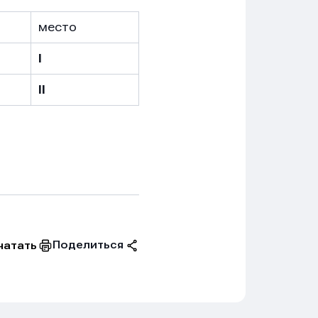
место
I
II
Поделиться
чатать