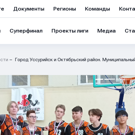
ге
Документы
Регионы
Команды
Конт
и
Суперфинал
Проекты лиги
Медиа
Ста
сти
Город Уссурийск и Октябрьский район. Муниципальный