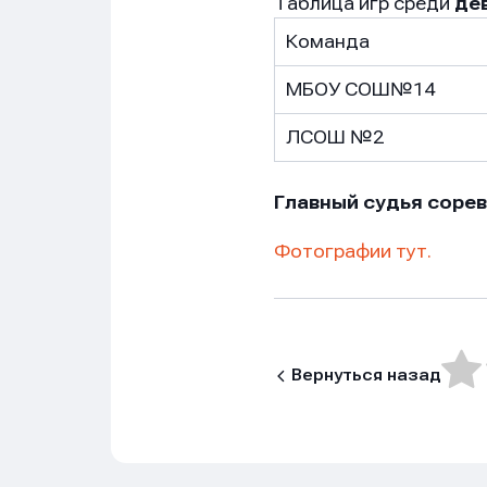
Таблица игр среди
де
Команда
МБОУ СОШ№14
ЛСОШ №2
Главный судья соре
Фотографии тут.
Нажим
Нажим
Нажим
обраб
обраб
обраб
Вернуться назад