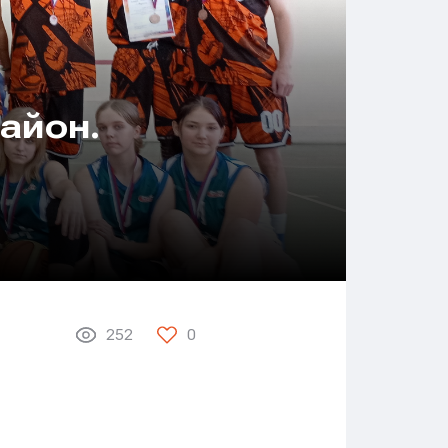
айон.
252
0