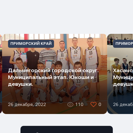
ПРИМОРСКИЙ КРАЙ
ПРИМОР
Дальнегорский городской округ.
Хасанс
Муниципальный этап. Юноши и
Муници
девушки.
девушк
26 декабря, 2022
110
0
26 декаб