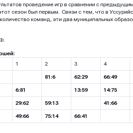
ультатов проведение игр в сравнении с предыдущи
тот сезон был первым. Связи с тем, что в Уссурий
количество команд, эти два муниципальных образ
Ф.
ошей:
1
2
3
4
81:6
62:29
66:49
6:81
13:59
14:75
он
он
он
29
:62
59:13
41:66
49:66
75:14
66:41
ение
ение
ение