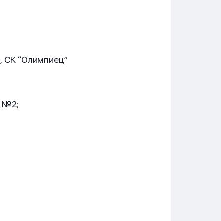
а, СК “Олимпиец”
 №2;