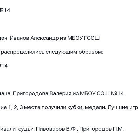
 №14
нан: Иванов Александр из МБОУ ГСОШ
распределились следующим образом:
№14
нана: Пригородова Валерия из МБОУ СОШ №14
е 1, 2, 3 места получили кубки, медали. Лучшие иг
вали судьи: Пивоваров В.Ф., Пригородов П.М.