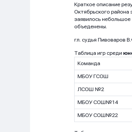
Краткое описание рез
Октябрьского района э
заявилось небольшое 
объеденены.
Имя
Имя
Имя
гл. судья Пивоваров В.
Таблица игр среди
юн
Команда
E-mail
E-mail
E-mail
МБОУ ГСОШ
ЛСОШ №2
Телеф
Телеф
Телеф
МБОУ СОШ№14
МБОУ СОШ№22
Сообщ
Сообщ
Сообщ