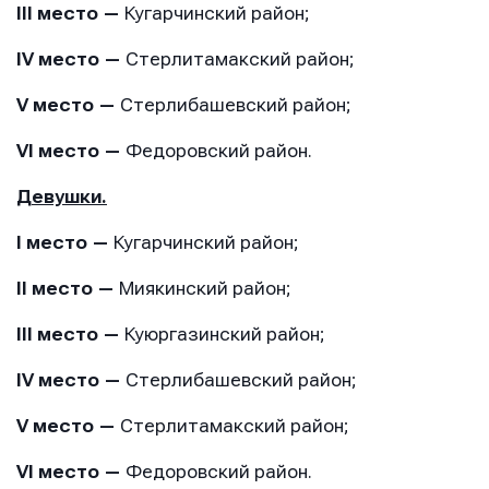
III место —
Кугарчинский район;
IV место —
Стерлитамакский район;
V место —
Стерлибашевский район;
VI место —
Федоровский район.
Девушки.
I место —
Кугарчинский район;
II место —
Миякинский район;
III место —
Куюргазинский район;
IV место —
Стерлибашевский район;
V место —
Стерлитамакский район;
VI место —
Федоровский район.