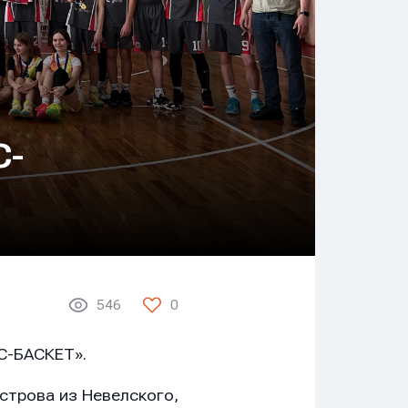
С-
546
0
С-БАСКЕТ».
трова из Невелского,