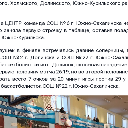
ого, Холмского, Долинского, Южно-Курильского р
е ЦЕНТР команда СОШ №6 г. Южно-Сахалинска не
о заняла первую строчку в таблице, оставив поз
. Южно-Курильска.
вушек в финале встречались давние соперницы, 
СОШ №2 г. Долинска и СОШ №22 г. Южно-Сахали
баскетболистки из г. Долинск, сковывая нападение
рвую половину матча 26:19, но во второй половине
рать всего 7 очков за 20 минут игры против 29 у
зу баскетболисток СОШ №22 г. Южно-Сахалинска.