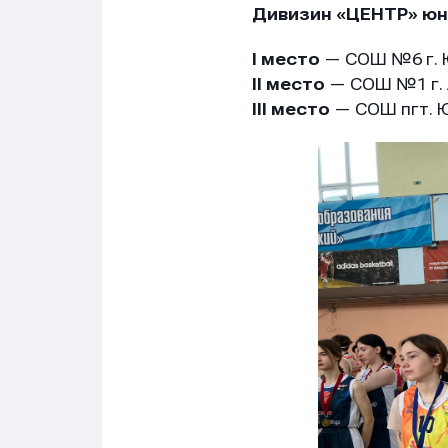
Дивизин «ЦЕНТР» ю
I место
— СОШ №6 г. 
II место
— СОШ №1 г. 
III место
— СОШ пгт. 