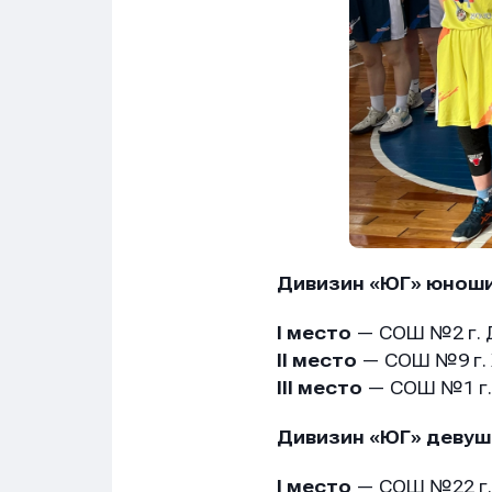
Дивизин «ЮГ» юнош
I место
— СОШ №2 г. 
II место
— СОШ №9 г.
III место
— СОШ №1 г.
Дивизин «ЮГ» девуш
I место
— СОШ №22 г.