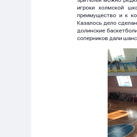
зрителей можно редко
игроки холмской шк
преимущество и к ко
Казалось дело сделан
долинские баскетболи
соперников дали шанс
Имя
Имя
Имя
E-mail
E-mail
E-mail
Телеф
Телеф
Телеф