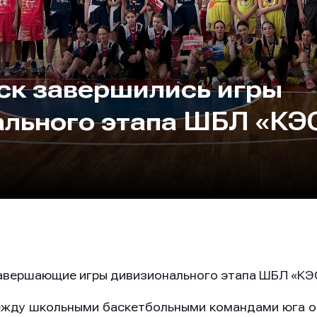
нск завершились игры
льного этапа ШБЛ «КЭ
завершающие игры дивизионального этапа ШБЛ «КЭ
ежду школьными баскетбольными командами юга ос