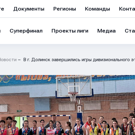
ге
Документы
Регионы
Команды
Конт
и
Суперфинал
Проекты лиги
Медиа
Ста
Новости
В г. Долинск завершились игры дивизионального