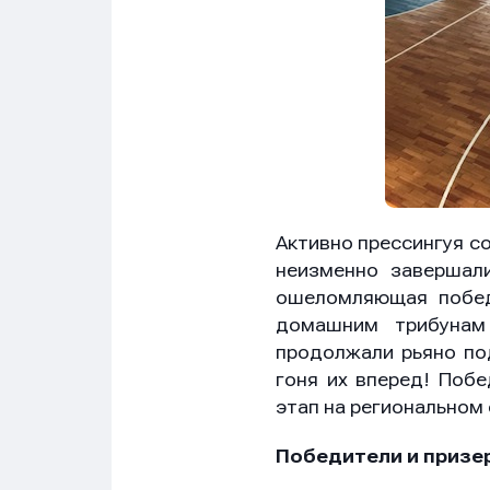
Сообщ
Сообщ
Сообщ
Активно прессингуя со
неизменно завершал
ошеломляющая побед
домашним трибунам
продолжали рьяно по
гоня их вперед! Поб
Нажим
Нажим
Нажим
этап на региональном
обраб
обраб
обраб
Победители и призе