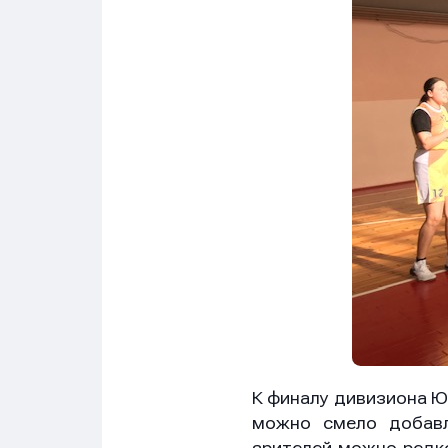
К финалу дивизиона Ю
можно смело добавл