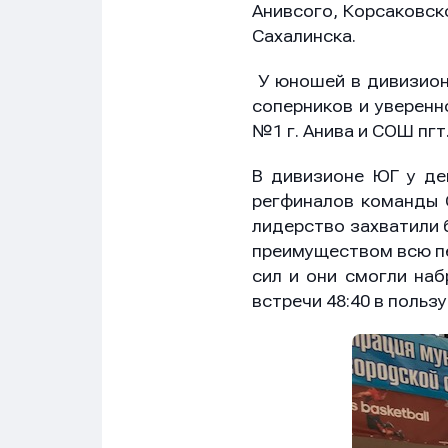
Анивсого, Корсаковск
Сахалинска.
У юношей в дивизион
соперников и уверенн
№1 г. Анива и СОШ пгт
В дивизионе ЮГ у де
регфиналов команды 
лидерство захватили 
преимуществом всю пе
сил и они смогли наб
встречи 48:40 в поль