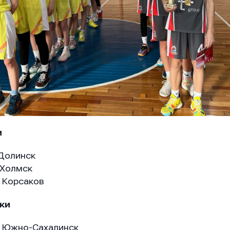
и
Долинск
 Холмск
 Корсаков
ки
 Южно-Сахалинск