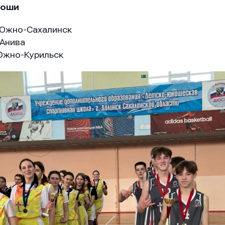
ноши
Южно-Сахалинск
Анива
Южно-Курильск