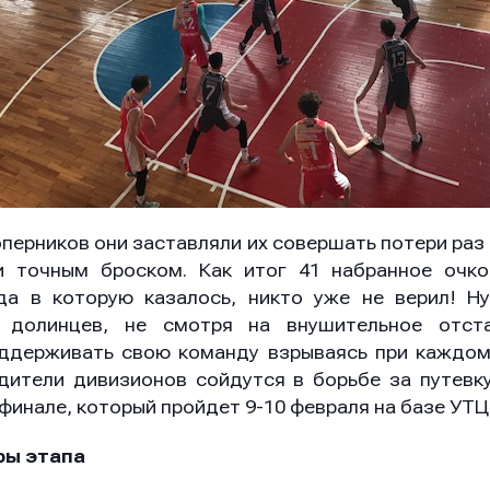
ение
ение
ение
перников они заставляли их совершать потери раз 
и точным броском. Как итог 41 набранное очко
Отправить
Отправить
Отправить
а в которую казалось, никто уже не верил! Н
 долинцев, не смотря на внушительное отста
ддерживать свою команду взрываясь при каждо
едители дивизионов сойдутся в борьбе за путевк
ая кнопку “Отправить”, вы соглашаетесь с
ая кнопку “Отправить”, вы соглашаетесь с
ая кнопку “Отправить”, вы соглашаетесь с
условиями
условиями
условиями
 финале, который пройдет 9-10 февраля на базе УТ
отки персональных данных
отки персональных данных
отки персональных данных
ры этапа