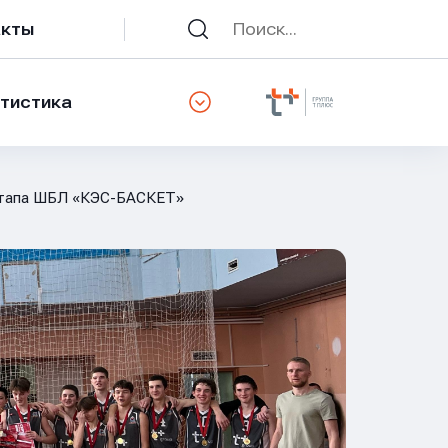
акты
тистика
 этапа ШБЛ «КЭС-БАСКЕТ»