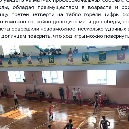
 увидеть на матчах профессиональных сборных. 
олы, обладая преимуществом в возрасте и ро
нцу третей четверти на табло горели цифры 66:
о и можно спокойно доводить матч до победы, но
сты совершили невозможное, несколько удачных а
 долинцам поверить, что ход игры можно повернуть
он
он
он