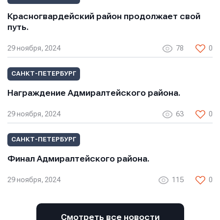
Отправить
Красногвардейский район продолжает свой
Нажимая кнопку “Отправить”, вы соглашаетесь с
Нажимая кнопку “Отправить”, вы соглашаетесь с
путь.
Нажимая кнопку “Отправить”, вы соглашаетесь с
условиями обработки персональных данных
условиями обработки персональных данных
условиями обработки персональных данных
29 ноября, 2024
78
0
САНКТ-ПЕТЕРБУРГ
Награждение Адмиралтейского района.
29 ноября, 2024
63
0
САНКТ-ПЕТЕРБУРГ
Финал Адмиралтейского района.
29 ноября, 2024
115
0
Смотреть все новости