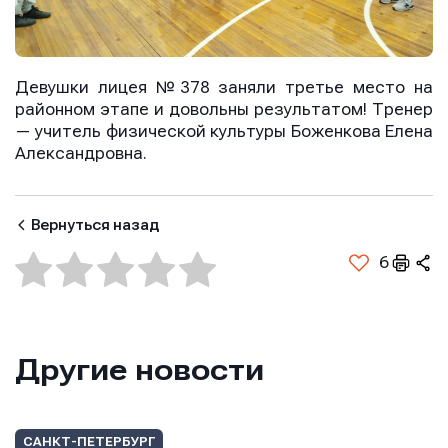
E-mail
E-mail
E-mail
Девушки лицея №378 заняли третье место на
районном этапе и довольны результатом! Тренер
Телефон
Телефон
— учитель физической культуры Боженкова Елена
Телефон
Александровна.
Сообщение
Сообщение
Вернуться назад
Сообщение
6
Другие новости
Отправить
Отправить
САНКТ-ПЕТЕРБУРГ