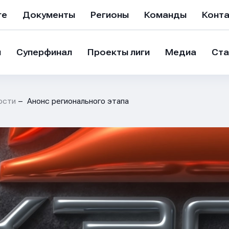
ге
Документы
Регионы
Команды
Конт
и
Суперфинал
Проекты лиги
Медиа
Ста
ости
Анонс регионального этапа