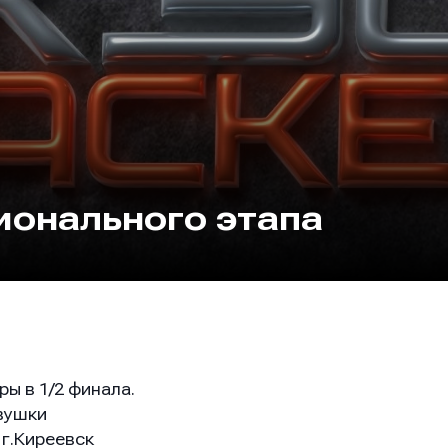
ионального этапа
ры в 1/2 финала.
вушки
 г.Киреевск