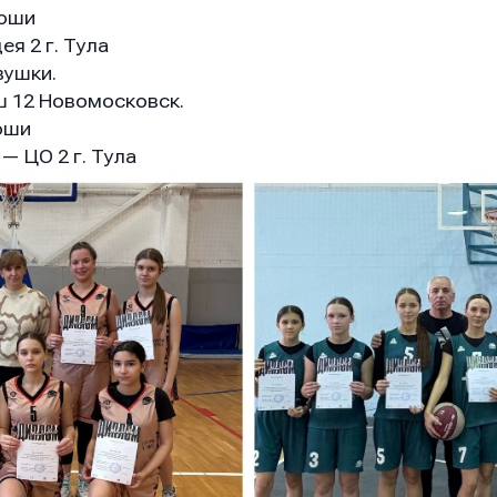
ноши
ея 2 г. Тула
вушки.
ш 12 Новомосковск.
оши
— ЦО 2 г. Тула