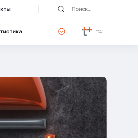
акты
тистика