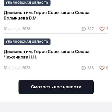
E-mail
УЛЬЯНОВСКАЯ ОБЛАСТЬ
Дивизион им. Героя Советского Союза
Волынцева В.М.
Телефон
Телефон
Телефон
31 января, 2023
327
2
Сообщение
Сообщение
УЛЬЯНОВСКАЯ ОБЛАСТЬ
Сообщение
Дивизион им. Героя Советского Союза
Чиженкова Н.Н.
31 января, 2023
383
0
Смотреть все новости
Отправить
Отправить
Отправить
Нажимая кнопку “Отправить”, вы соглашаетесь с
Нажимая кнопку “Отправить”, вы соглашаетесь с