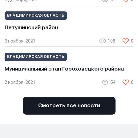
Нажимая кнопку “Отправить”, вы соглашаетесь с
условиями обработки персональных данных
условиями обработки персональных данных
условиями обработки персональных данных
ВЛАДИМИРСКАЯ ОБЛАСТЬ
Петушинский район
3 ноября, 2021
108
0
ВЛАДИМИРСКАЯ ОБЛАСТЬ
Муниципальный этап Гороховецкого района
2 ноября, 2021
54
0
Смотреть все новости