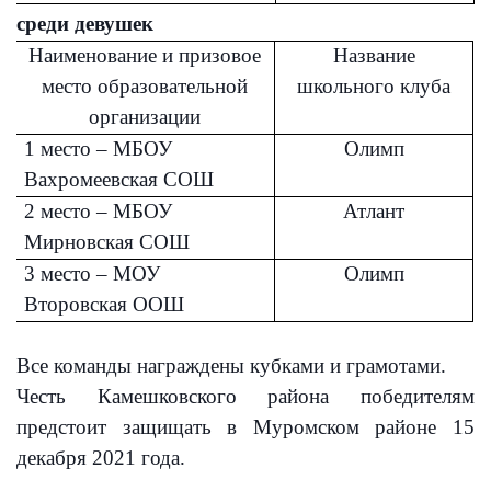
среди девушек
Наименование и призовое
Название
место образовательной
школьного клуба
организации
1 место – МБОУ
Олимп
Вахромеевская СОШ
2 место – МБОУ
Атлант
Мирновская СОШ
3 место – МОУ
Олимп
Второвская ООШ
Все команды награждены кубками и грамотами.
Имя
Имя
Имя
Честь Камешковского района победителям
предстоит защищать в Муромском районе 15
декабря 2021 года.
E-mail
E-mail
E-mail