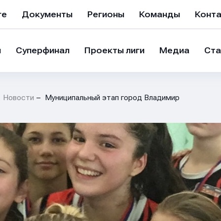
ге
Документы
Регионы
Команды
Конт
и
Суперфинал
Проекты лиги
Медиа
Ста
Новости
Муниципальный этап город Владимир