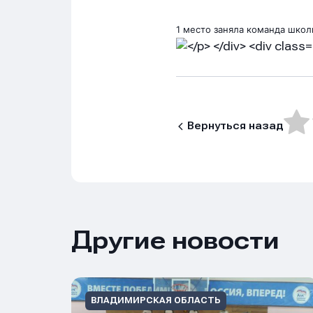
1 место заняла команда школ
Вернуться назад
Имя
Имя
Имя
Другие новости
E-mail
E-mail
E-mail
ВЛАДИМИРСКАЯ ОБЛАСТЬ