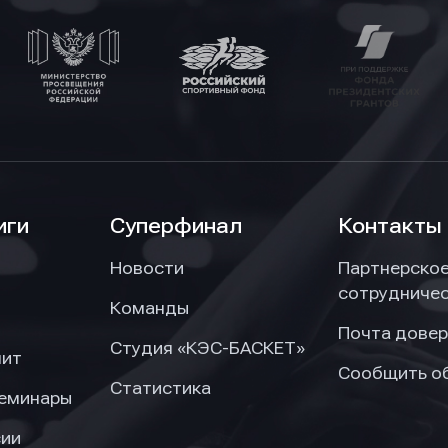
отки персональных данных
отки персональных данных
отки персональных данных
иги
Суперфинал
Контакты
Новости
Партнерско
сотрудниче
Команды
Почта довер
Студия «КЭС-БАСКЕТ»
нит
Сообщить о
Статистика
семинары
сии