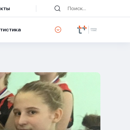
акты
тистика