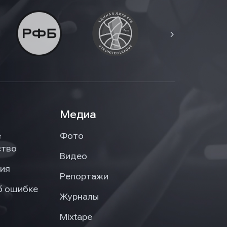
Медиа
е
Фото
ство
Видео
ия
Репортажи
б ошибке
Журналы
Mixtape