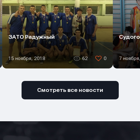
он
он
он
ение
ение
ение
ЗАТО Радужный
Судого
15 ноября, 2018
62
0
7 ноября
Смотреть все новости
Отправить
Отправить
Отправить
ая кнопку “Отправить”, вы соглашаетесь с
ая кнопку “Отправить”, вы соглашаетесь с
ая кнопку “Отправить”, вы соглашаетесь с
условиями
условиями
условиями