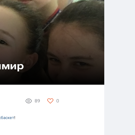
имир
89
0
сбаскет
!