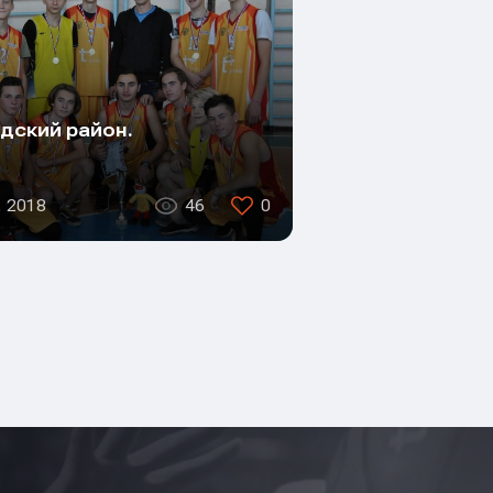
дский район.
, 2018
46
0