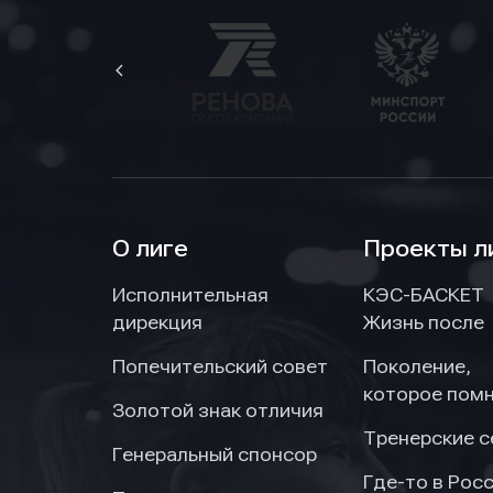
обраб
обраб
обраб
О лиге
Проекты л
Исполнительная
КЭС-БАСКЕТ
дирекция
Жизнь после
Попечительский совет
Поколение,
которое пом
Золотой знак отличия
Тренерские 
Генеральный спонсор
Где-то в Рос