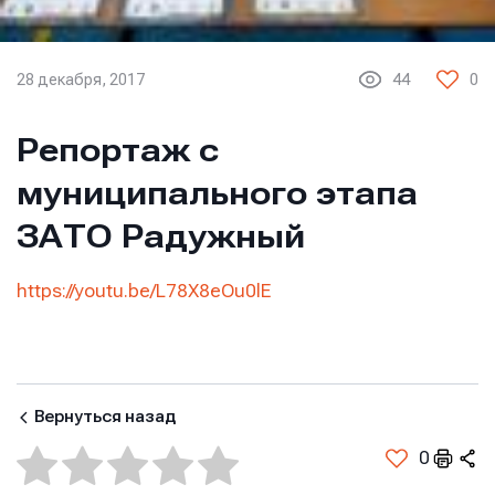
28 декабря, 2017
44
0
Репортаж с
муниципального этапа
ЗАТО Радужный
https://youtu.be/L78X8eOu0lE
Вернуться назад
0
Имя
Имя