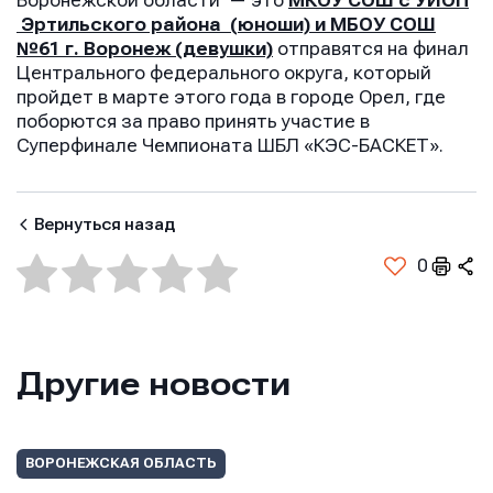
Воронежской области — это
МКОУ СОШ с УИОП
Эртильского района (юноши) и МБОУ СОШ
№61 г. Воронеж (девушки)
отправятся на финал
Центрального федерального округа
,
который
пройдет в марте этого года в городе Орел, где
поборются за право принять участие в
Суперфинале Чемпионата ШБЛ «КЭС-БАСКЕТ».
Вернуться назад
0
Другие новости
Имя
Имя
Имя
ВОРОНЕЖСКАЯ ОБЛАСТЬ