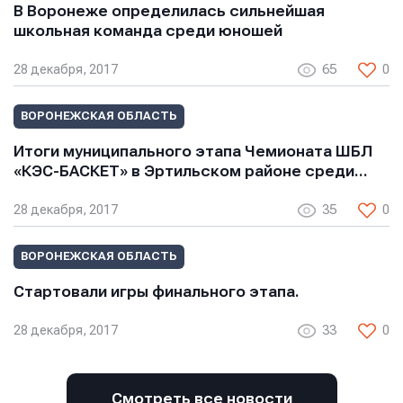
В Воронеже определилась сильнейшая
E-mail
E-mail
школьная команда среди юношей
E-mail
28 декабря, 2017
65
0
Телефон
Телефон
ВОРОНЕЖСКАЯ ОБЛАСТЬ
Телефон
Итоги муниципального этапа Чемионата ШБЛ
«КЭС-БАСКЕТ» в Эртильском районе среди…
Сообщение
Сообщение
Сообщение
28 декабря, 2017
35
0
ВОРОНЕЖСКАЯ ОБЛАСТЬ
Стартовали игры финального этапа.
28 декабря, 2017
33
0
Отправить
Отправить
Смотреть все новости