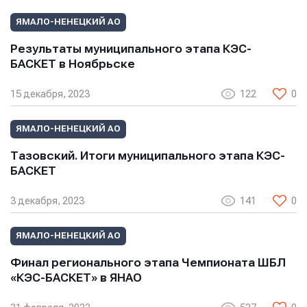
Сообщение
Сообщение
ЯМАЛО-НЕНЕЦКИЙ АО
Сообщение
Результаты муниципального этапа КЭС-
БАСКЕТ в Ноябрьске
15 декабря, 2023
122
0
ЯМАЛО-НЕНЕЦКИЙ АО
Тазовский. Итоги муниципального этапа КЭС-
Отправить
Отправить
БАСКЕТ
Отправить
3 декабря, 2023
141
0
Нажимая кнопку “Отправить”, вы соглашаетесь с
Нажимая кнопку “Отправить”, вы соглашаетесь с
Нажимая кнопку “Отправить”, вы соглашаетесь с
условиями обработки персональных данных
условиями обработки персональных данных
условиями обработки персональных данных
ЯМАЛО-НЕНЕЦКИЙ АО
Финал регионального этапа Чемпионата ШБЛ
«КЭС-БАСКЕТ» в ЯНАО