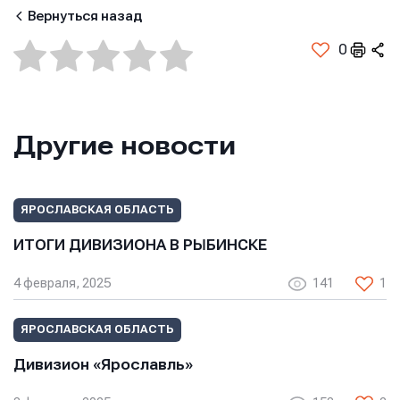
Вернуться назад
Имя
Имя
0
Имя
E-mail
E-mail
Другие новости
E-mail
Телефон
Телефон
ЯРОСЛАВСКАЯ ОБЛАСТЬ
Телефон
ИТОГИ ДИВИЗИОНА В РЫБИНСКЕ
4 февраля, 2025
141
1
Сообщение
Сообщение
Сообщение
ЯРОСЛАВСКАЯ ОБЛАСТЬ
Дивизион «Ярославль»