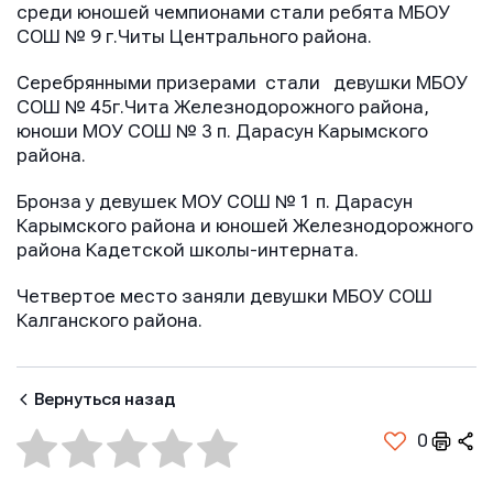
среди юношей чемпионами стали ребята МБОУ
СОШ № 9 г.Читы Центрального района.
Серебрянными призерами стали девушки МБОУ
СОШ № 45г.Чита Железнодорожного района,
юноши МОУ СОШ № 3 п. Дарасун Карымского
района.
Бронза у девушек МОУ СОШ № 1 п. Дарасун
Карымского района и юношей Железнодорожного
района Кадетской школы-интерната.
Четвертое место заняли девушки МБОУ СОШ
Калганского района.
Имя
Имя
Имя
Вернуться назад
0
E-mail
E-mail
E-mail