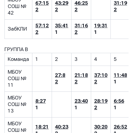
67:15
43:29
46:25
31:19
СОШ №
2
2
2
2
42
57:12
35:41
31:16
19:31
ЗабКЛИ
2
1
2
1
ГРУППА В
Команда
1
2
3
4
5
МБОУ
27:8
21:18
37:10
11:48
СОШ №
2
2
2
1
11
МБОУ
8:27
23:40
28:19
6:56
СОШ №
1
1
2
1
13
Имя
Имя
Имя
МБОУ
18:21
40:23
30:20
26:52
СОШ №