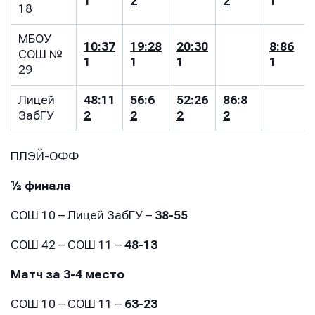
1
2
2
1
18
E-mail
E-mail
E-mail
МБОУ
10:37
19:28
20:30
8:86
СОШ №
1
1
1
1
29
Телефон
Телефон
Телефон
Лицей
48:11
56:6
52:26
86:8
ЗабГУ
2
2
2
2
Сообщение
Сообщение
ПЛЭЙ-ОФФ
Сообщение
½ финала
СОШ 10 – Лицей ЗабГУ –
38-55
СОШ 42 – СОШ 11 –
48-13
Матч за 3-4 место
Отправить
Отправить
СОШ 10 – СОШ 11 –
63-23
Отправить