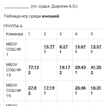
_____________ (гл. судья Дорогин А.О.)
Таблица игр среди
юношей:
ГРУППА А
Команда
1
2
3
4
5
МБОУ
15:77
8:27
15:67
12:57
СОШ №
1
1
1
1
1
МБОУ
77:15
19:17
29:43
41:35
СОШ №
2
2
1
2
10
МБОУ
27:8
17:19
25:46
16:31
СОШ №
2
1
1
1
16
МБОУ