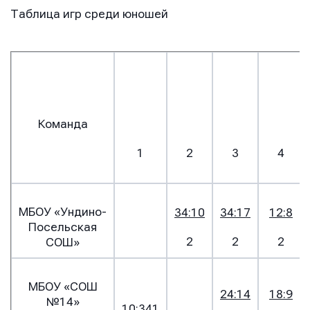
Таблица игр среди юношей
Команда
1
2
3
4
МБОУ «Ундино-
34:10
34:17
12:8
Посельская
2
2
2
СОШ»
МБОУ «СОШ
24:14
18:9
№14»
10:34
1