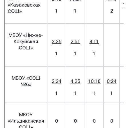
«Казаковская
18
1
1
2
СОШ»
МБОУ «Нижне-
2
Кокуйская
2:26
2:51
8:11
ООШ»
1
1
1
МБОУ «СОШ
2:24
4:25
10:18
0:24
№6»
1
1
1
1
МКОУ
«Ильдиканская
0
0
0
0
СОШ»