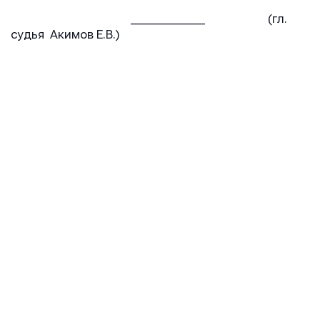
_____________ (гл.
судья Акимов Е.В.)