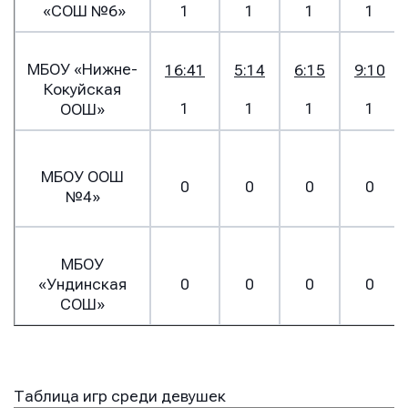
«СОШ №6»
1
1
1
1
МБОУ «Нижне-
16:41
5:14
6:15
9:10
Кокуйская
1
1
1
1
ООШ»
Имя
Имя
МБОУ ООШ
0
0
0
0
Имя
№4»
E-mail
E-mail
МБОУ
E-mail
«Ундинская
0
0
0
0
СОШ»
Телефон
Телефон
Телефон
Таблица игр среди девушек