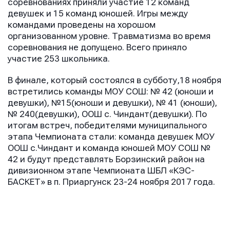
соревнованиях приняли участие 12 команд
девушек и 15 команд юношей. Игры между
командами проведены на хорошом
Имя
Имя
организованном уровне. Травматизма во время
Имя
соревнования не допущено. Всего приняло
участие 253 школьника.
E-mail
E-mail
В финале, который состоялся в субботу,18 ноября
E-mail
встретились команды МОУ СОШ: № 42 (юноши и
девушки), №15(юноши и девушки), № 41 (юноши),
№ 240(девушки), ООШ с. Чиндант(девушки). По
итогам встреч, победителями муниципального
Телефон
Телефон
Телефон
этапа Чемпионата стали: команда девушек МОУ
ООШ с.Чиндант и команда юношей МОУ СОШ №
42 и будут представлять Борзинский район на
дивизионном этапе Чемпионата ШБЛ «КЭС-
Сообщение
Сообщение
БАСКЕТ» в п. Приаргунск 23-24 ноября 2017 года.
Сообщение