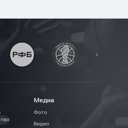
Медиа
е
Фото
ство
Видео