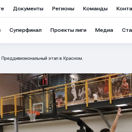
ге
Документы
Регионы
Команды
Конт
и
Суперфинал
Проекты лиги
Медиа
Ста
Преддивизиональный этап в Красном.