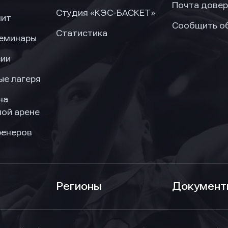
Почта довер
Студия «КЭС-БАСКЕТ»
нит
Сообщить о
Статистика
семинары
сии
ые лагеря
на
ой арене
ренеров
Регионы
Документ