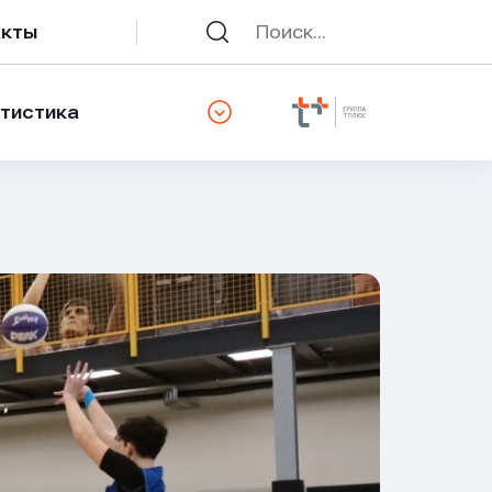
акты
тистика